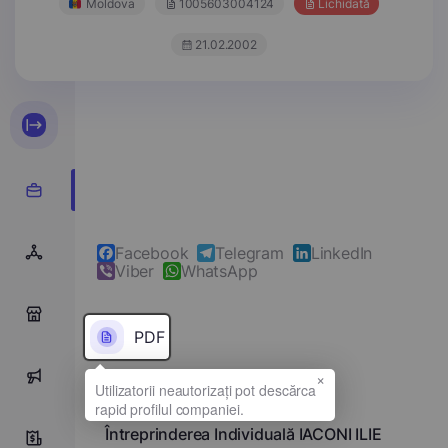
Moldova
1005603004124
Lichidată
21.02.2002
Facebook
Telegram
LinkedIn
Viber
WhatsApp
0
PDF
×
0
Denumirea completă
Întreprinderea Individuală IACONI ILIE
0