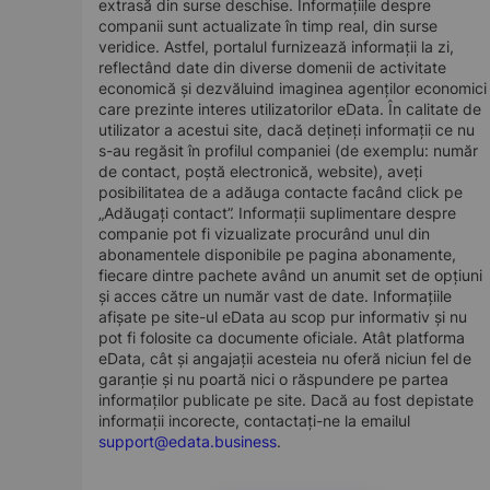
extrasă din surse deschise. Informațiile despre
companii sunt actualizate în timp real, din surse
veridice. Astfel, portalul furnizează informații la zi,
reflectând date din diverse domenii de activitate
economică și dezvăluind imaginea agenților economici
care prezinte interes utilizatorilor eData. În calitate de
utilizator a acestui site, dacă dețineți informații ce nu
s-au regăsit în profilul companiei (de exemplu: număr
de contact, poștă electronică, website), aveți
posibilitatea de a adăuga contacte facând click pe
„Adăugați contact”. Informații suplimentare despre
companie pot fi vizualizate procurând unul din
abonamentele disponibile pe pagina abonamente,
fiecare dintre pachete având un anumit set de opțiuni
și acces către un număr vast de date. Informațiile
afișate pe site-ul eData au scop pur informativ și nu
pot fi folosite ca documente oficiale. Atât platforma
eData, cât și angajații acesteia nu oferă niciun fel de
garanție și nu poartă nici o răspundere pe partea
informaților publicate pe site. Dacă au fost depistate
informații incorecte, contactați-ne la emailul
support@edata.business
.