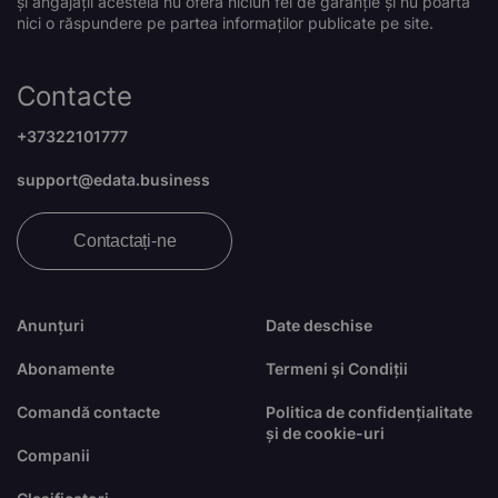
și angajații acesteia nu oferă niciun fel de garanție și nu poartă
nici o răspundere pe partea informaților publicate pe site.
Contacte
+37322101777
support@edata.business
Contactați-ne
Anunțuri
Date deschise
Abonamente
Termeni și Condiții
Comandă contacte
Politica de confidențialitate
și de cookie-uri
Companii