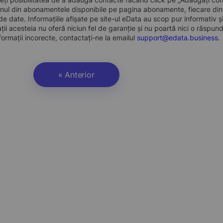
nul din abonamentele disponibile pe pagina abonamente, fiecare dint
e date. Informațiile afișate pe site-ul eData au scop pur informativ și
ații acesteia nu oferă niciun fel de garanție și nu poartă nici o răspun
formații incorecte, contactați-ne la emailul
support@edata.business
.
« Anterior