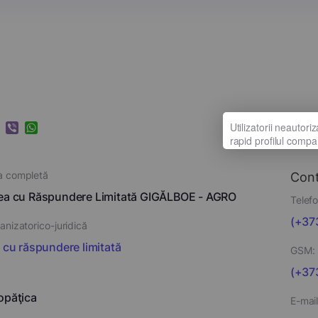
k
ram
nkedIn
Viber
WhatsApp
a completă
Con
ea cu Răspundere Limitată GIGĂLBOE - AGRO
Telefo
(+373
nizatorico-juridică
i cu răspundere limitată
GSM:
(+373
opăţica
E-mail