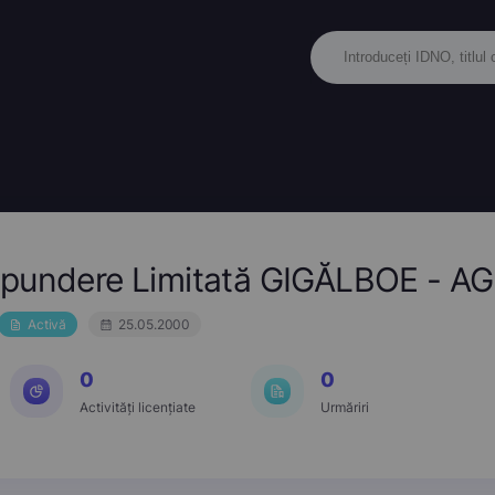
spundere Limitată GIGĂLBOE - A
Activă
25.05.2000
0
0
Activități licențiate
Urmăriri