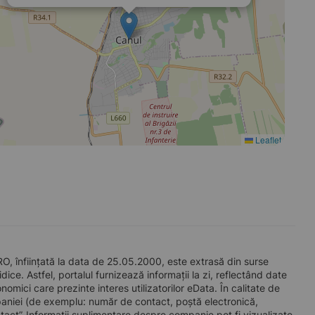
Leaflet
 înființată la data de 25.05.2000, este extrasă din surse
ice. Astfel, portalul furnizează informații la zi, reflectând date
mici care prezinte interes utilizatorilor eData. În calitate de
companiei (de exemplu: număr de contact, poștă electronică,
act”. Informații suplimentare despre companie pot fi vizualizate