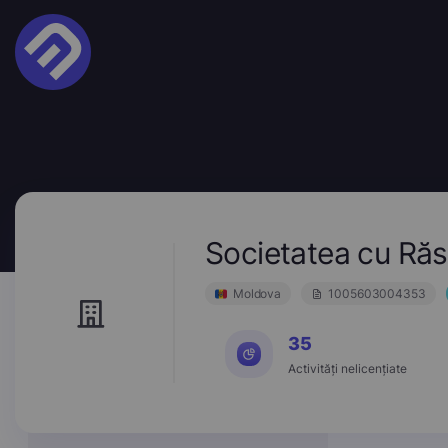
Societatea cu Ră
Moldova
1005603004353
35
Activități nelicențiate