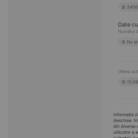
3400
Date cu 
Numărul d
Nu ar
Ultima act
15.0
Informația 
deschise. In
din diverse 
utilizator a
website), av