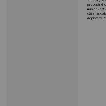
procurând u
număr vast d
cât și angaj
depistate in