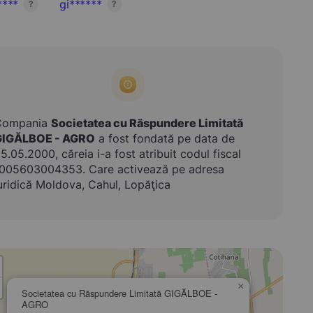
****
gi******
?
?
Compania
Societatea cu Răspundere Limitată
GIGĂLBOE - AGRO
a fost fondată pe data de
5.05.2000, căreia i-a fost atribuit codul fiscal
005603004353. Care activează pe adresa
uridică Moldova, Cahul, Lopăţica
×
Societatea cu Răspundere Limitată GIGĂLBOE -
AGRO