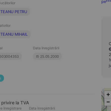
pe**
ucătorilor
TEANU PETRU
atorilor
TEANU MIHAIL
al
Data înregistrării
2
603004353
25.05.2000
1
j
ă
+
−
 privire la TVA
e înregistrare
Data înregistrării