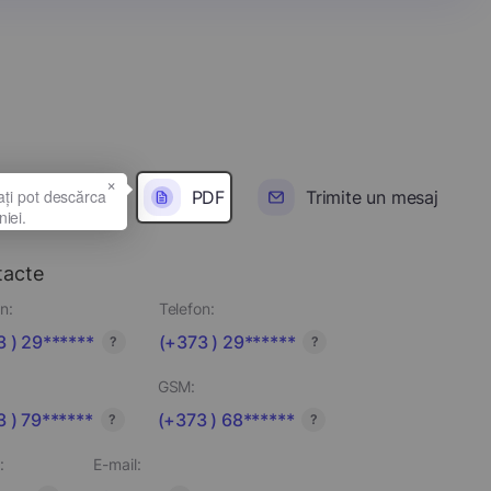
×
PDF
Trimite un mesaj
tacte
n:
Telefon:
 ) 29******
(+373 ) 29******
?
?
GSM:
 ) 79******
(+373 ) 68******
?
?
:
E-mail: