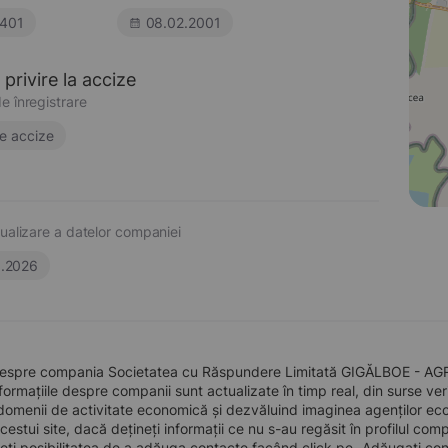
401
08.02.2001
privire la accize
e înregistrare
e accize
ualizare a datelor companiei
6.2026
despre compania Societatea cu Răspundere Limitată GIGĂLBOE - AGRO,
formațiile despre companii sunt actualizate în timp real, din surse verid
domenii de activitate economică și dezvăluind imaginea agenților econo
 acestui site, dacă dețineți informații ce nu s-au regăsit în profilul 
eți posibilitatea de a adăuga contacte facând click pe „Adăugați cont