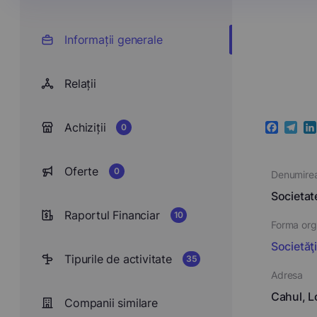
Informații generale
Relații
Achiziții
0
Faceboo
Teleg
Li
Oferte
0
Denumire
Societat
Raportul Financiar
10
Forma orga
Societăţ
Tipurile de activitate
35
Adresa
Cahul, L
Companii similare