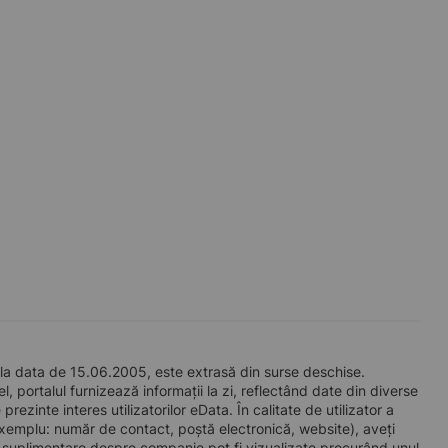
la data de 15.06.2005, este extrasă din surse deschise.
l, portalul furnizează informații la zi, reflectând date din diverse
zinte interes utilizatorilor eData. În calitate de utilizator a
e exemplu: număr de contact, poștă electronică, website), aveți
i suplimentare despre companie pot fi vizualizate procurând unul