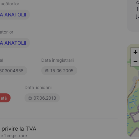
c
ucătorilor
1
A ANATOLII
j
atorilor
A ANATOLII
+
al
Data înregistrării
−
603004858
15.06.2005
Data lichidarii
dată
07.06.2018
 privire la TVA
e înregistrare