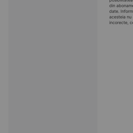
din aboname
date. Inform
acesteia nu 
incorecte, c