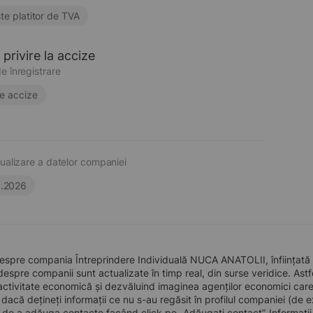
te platitor de TVA
privire la accize
e înregistrare
e accize
ualizare a datelor companiei
6.2026
espre compania Întreprindere Individuală NUCA ANATOLII, înființată 
 despre companii sunt actualizate în timp real, din surse veridice. Astfe
ctivitate economică și dezvăluind imaginea agenților economici care pre
, dacă dețineți informații ce nu s-au regăsit în profilul companiei (d
a de a adăuga contacte facând click pe „Adăugați contact”. Informați