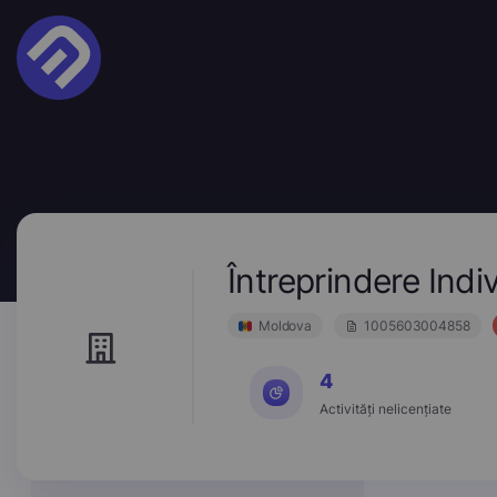
Întreprindere Ind
Moldova
1005603004858
4
Activități nelicențiate