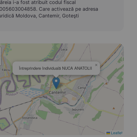
ăreia i-a fost atribuit codul fiscal
005603004858. Care activează pe adresa
uridică Moldova, Cantemir, Goteşti
×
Întreprindere Individuală NUCA ANATOLII
Leaflet