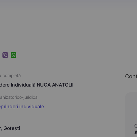
k
ram
nkedIn
Viber
WhatsApp
a completă
Con
ndere Individuală NUCA ANATOLII
nizatorico-juridică
eprinderi individuale
, Goteşti