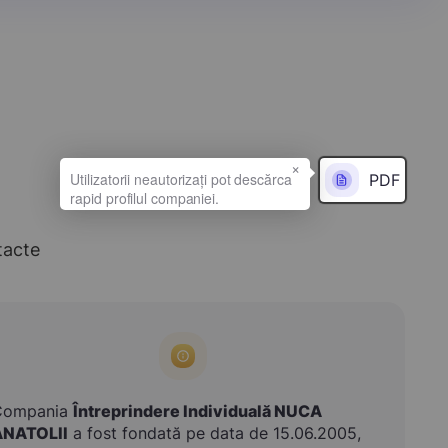
×
PDF
tacte
Compania
Întreprindere Individuală NUCA
ANATOLII
a fost fondată pe data de 15.06.2005,