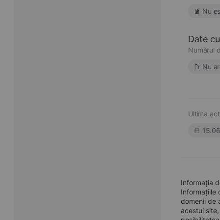
Nu es
Date cu 
Numărul d
Nu ar
Ultima act
15.0
Informația d
Informațiile
domenii de a
acestui site
posibilitate