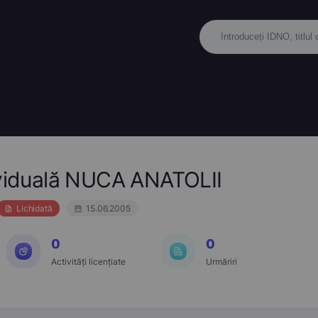
ividuală NUCA ANATOLII
Lichidată
15.06.2005
0
0
Activități licențiate
Urmăriri