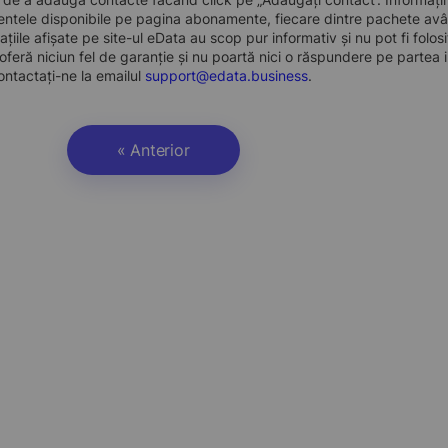
ntele disponibile pe pagina abonamente, fiecare dintre pachete avân
ațiile afișate pe site-ul eData au scop pur informativ și nu pot fi folo
oferă niciun fel de garanție și nu poartă nici o răspundere pe partea i
ontactați-ne la emailul
support@edata.business
.
« Anterior