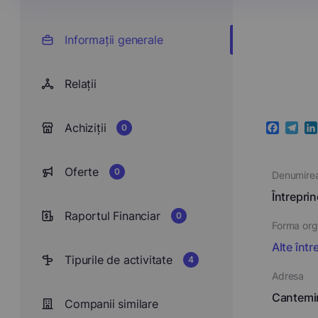
Informații generale
Relații
Achiziții
0
Faceboo
Teleg
Li
Oferte
0
Denumire
Întrepri
Raportul Financiar
0
Forma orga
Alte într
Tipurile de activitate
4
Adresa
Cantemir
Companii similare