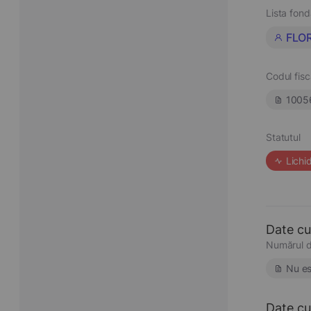
Lista fond
FLO
Codul fisc
1005
Statutul
Lichi
Date cu
Numărul d
Nu es
Date cu 