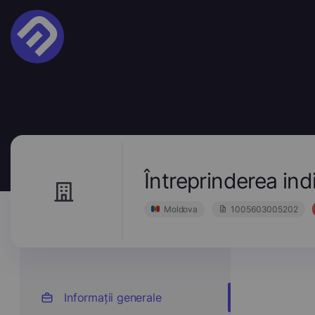
Întreprinderea in
Moldova
1005603005202
Informații generale