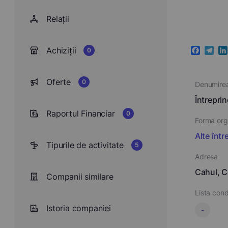
Relații
Achiziții
0
Faceboo
Teleg
Li
Oferte
0
Denumire
Întrepri
Raportul Financiar
0
Forma orga
Alte într
Tipurile de activitate
5
Adresa
Cahul, C
Companii similare
Lista cond
Istoria companiei
-