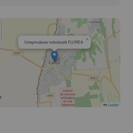
×
Întreprinderea individuală FLOREA
Leaflet