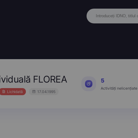
dividuală FLOREA
5
Activități nelicențiate
Lichidată
17.04.1995