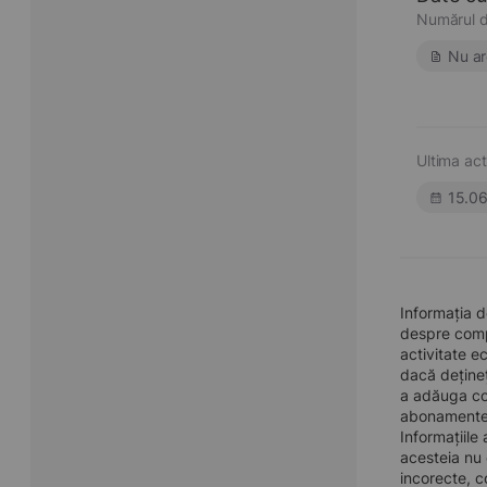
Numărul d
Nu ar
Ultima act
15.0
Informația d
despre compa
activitate e
dacă dețineț
a adăuga con
abonamentel
Informațiile
acesteia nu 
incorecte, c