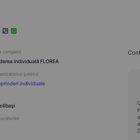
k
ram
nkedIn
Viber
WhatsApp
a completă
Con
nderea individuală FLOREA
nizatorico-juridică
eprinderi individuale
olibaşi
f
a
ucătorilor
a
C