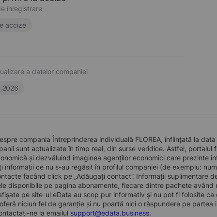
e înregistrare
e accize
ualizare a datelor companiei
6.2026
espre compania Întreprinderea individuală FLOREA, înființată la data 
nii sunt actualizate în timp real, din surse veridice. Astfel, portalul 
conomică și dezvăluind imaginea agenților economici care prezinte intere
i informații ce nu s-au regăsit în profilul companiei (de exemplu: num
tacte facând click pe „Adăugați contact”. Informații suplimentare d
e disponibile pe pagina abonamente, fiecare dintre pachete având un
 afișate pe site-ul eData au scop pur informativ și nu pot fi folosite c
oferă niciun fel de garanție și nu poartă nici o răspundere pe partea i
ontactați-ne la emailul
support@edata.business
.