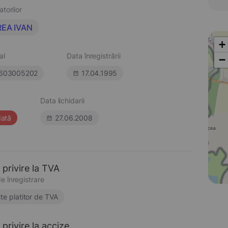
atorilor
REA IVAN
+
al
Data înregistrării
−
603005202
17.04.1995
Data lichidarii
dată
27.06.2008
 privire la TVA
e înregistrare
te platitor de TVA
privire la accize