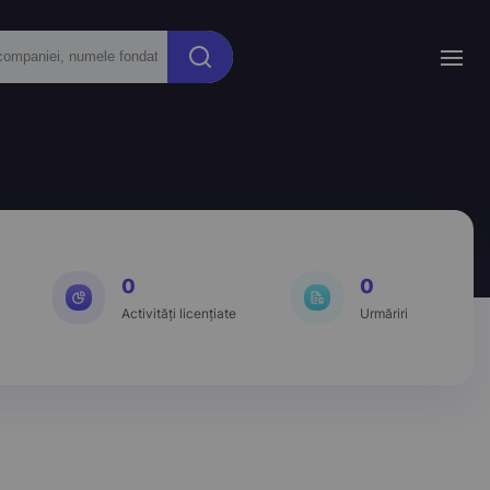
0
0
Activități licențiate
Urmăriri