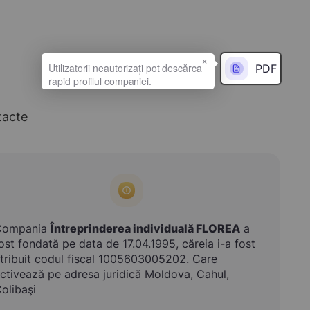
×
PDF
tacte
Compania
Întreprinderea individuală FLOREA
a
ost fondată pe data de 17.04.1995, căreia i-a fost
tribuit codul fiscal 1005603005202. Care
ctivează pe adresa juridică Moldova, Cahul,
olibaşi