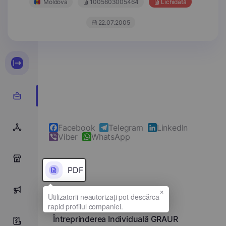
Moldova
1005603005464
Lichidată
22.07.2005
Facebook
Telegram
LinkedIn
Viber
WhatsApp
0
PDF
×
0
Denumirea completă
Întreprinderea Individuală GRAUR
0