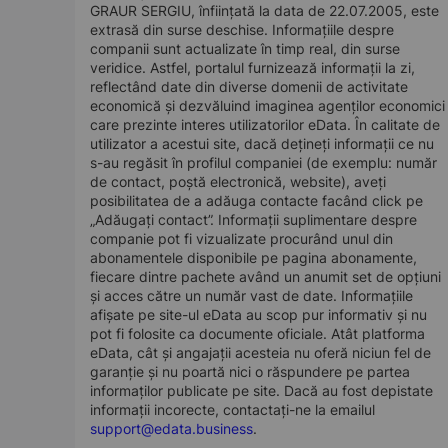
GRAUR SERGIU, înființată la data de 22.07.2005, este
extrasă din surse deschise. Informațiile despre
companii sunt actualizate în timp real, din surse
veridice. Astfel, portalul furnizează informații la zi,
reflectând date din diverse domenii de activitate
economică și dezvăluind imaginea agenților economici
care prezinte interes utilizatorilor eData. În calitate de
utilizator a acestui site, dacă dețineți informații ce nu
s-au regăsit în profilul companiei (de exemplu: număr
de contact, poștă electronică, website), aveți
posibilitatea de a adăuga contacte facând click pe
„Adăugați contact”. Informații suplimentare despre
companie pot fi vizualizate procurând unul din
abonamentele disponibile pe pagina abonamente,
fiecare dintre pachete având un anumit set de opțiuni
și acces către un număr vast de date. Informațiile
afișate pe site-ul eData au scop pur informativ și nu
pot fi folosite ca documente oficiale. Atât platforma
eData, cât și angajații acesteia nu oferă niciun fel de
garanție și nu poartă nici o răspundere pe partea
informaților publicate pe site. Dacă au fost depistate
informații incorecte, contactați-ne la emailul
support@edata.business
.