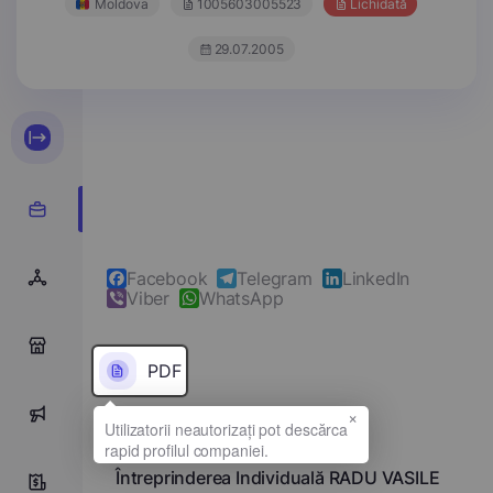
Moldova
1005603005523
Lichidată
29.07.2005
Facebook
Telegram
LinkedIn
Viber
WhatsApp
0
PDF
×
0
Denumirea completă
Întreprinderea Individuală RADU VASILE
0