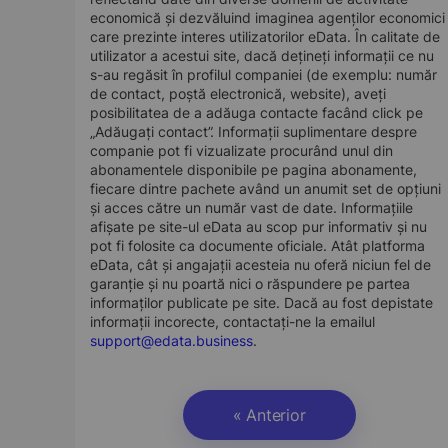
economică și dezvăluind imaginea agenților economici
care prezinte interes utilizatorilor eData. În calitate de
utilizator a acestui site, dacă dețineți informații ce nu
s-au regăsit în profilul companiei (de exemplu: număr
de contact, poștă electronică, website), aveți
posibilitatea de a adăuga contacte facând click pe
„Adăugați contact”. Informații suplimentare despre
companie pot fi vizualizate procurând unul din
abonamentele disponibile pe pagina abonamente,
fiecare dintre pachete având un anumit set de opțiuni
și acces către un număr vast de date. Informațiile
afișate pe site-ul eData au scop pur informativ și nu
pot fi folosite ca documente oficiale. Atât platforma
eData, cât și angajații acesteia nu oferă niciun fel de
garanție și nu poartă nici o răspundere pe partea
informaților publicate pe site. Dacă au fost depistate
informații incorecte, contactați-ne la emailul
support@edata.business
.
« Anterior