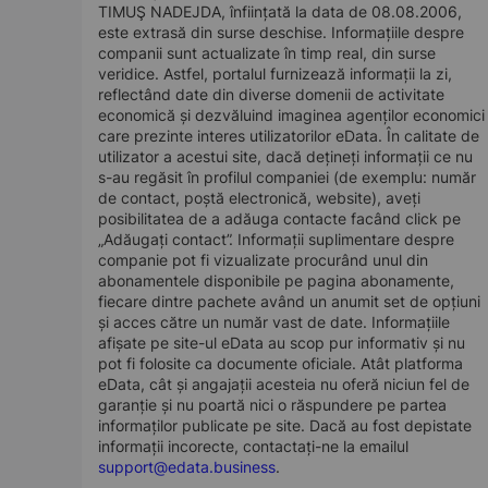
TIMUŞ NADEJDA, înființată la data de 08.08.2006,
este extrasă din surse deschise. Informațiile despre
companii sunt actualizate în timp real, din surse
veridice. Astfel, portalul furnizează informații la zi,
reflectând date din diverse domenii de activitate
economică și dezvăluind imaginea agenților economici
care prezinte interes utilizatorilor eData. În calitate de
utilizator a acestui site, dacă dețineți informații ce nu
s-au regăsit în profilul companiei (de exemplu: număr
de contact, poștă electronică, website), aveți
posibilitatea de a adăuga contacte facând click pe
„Adăugați contact”. Informații suplimentare despre
companie pot fi vizualizate procurând unul din
abonamentele disponibile pe pagina abonamente,
fiecare dintre pachete având un anumit set de opțiuni
și acces către un număr vast de date. Informațiile
afișate pe site-ul eData au scop pur informativ și nu
pot fi folosite ca documente oficiale. Atât platforma
eData, cât și angajații acesteia nu oferă niciun fel de
garanție și nu poartă nici o răspundere pe partea
informaților publicate pe site. Dacă au fost depistate
informații incorecte, contactați-ne la emailul
support@edata.business
.