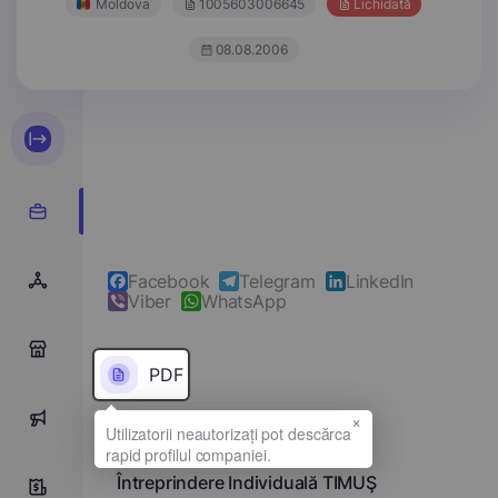
Moldova
1005603006645
Lichidată
08.08.2006
Facebook
Telegram
LinkedIn
Viber
WhatsApp
0
PDF
×
0
Denumirea completă
Întreprindere Individuală TIMUŞ
0