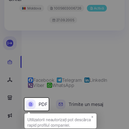
Moldova
1005603006726
Activă
27.09.2005
Facebook
Telegram
LinkedIn
Viber
WhatsApp
0
PDF
Trimite un mesaj
×
0
Denumirea completă