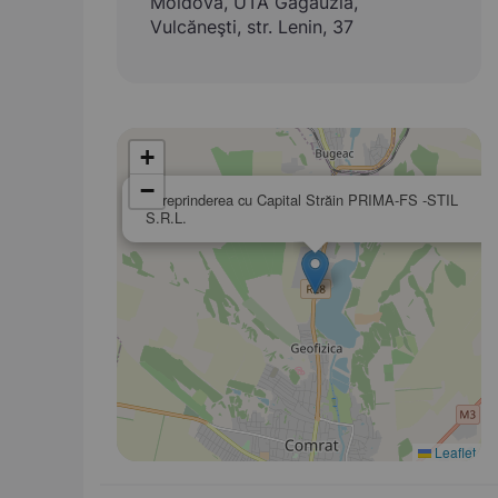
Moldova, UTA Găgăuzia,
Vulcăneşti, str. Lenin, 37
+
−
Întreprinderea cu Capital Străin PRIMA-FS -STIL
S.R.L.
Leaflet