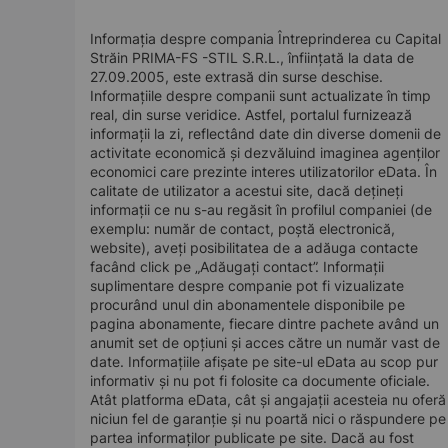
Informația despre compania Întreprinderea cu Capital
Străin PRIMA-FS -STIL S.R.L., înființată la data de
27.09.2005, este extrasă din surse deschise.
Informațiile despre companii sunt actualizate în timp
real, din surse veridice. Astfel, portalul furnizează
informații la zi, reflectând date din diverse domenii de
activitate economică și dezvăluind imaginea agenților
economici care prezinte interes utilizatorilor eData. În
calitate de utilizator a acestui site, dacă dețineți
informații ce nu s-au regăsit în profilul companiei (de
exemplu: număr de contact, poștă electronică,
website), aveți posibilitatea de a adăuga contacte
facând click pe „Adăugați contact”. Informații
suplimentare despre companie pot fi vizualizate
procurând unul din abonamentele disponibile pe
pagina abonamente, fiecare dintre pachete având un
anumit set de opțiuni și acces către un număr vast de
date. Informațiile afișate pe site-ul eData au scop pur
informativ și nu pot fi folosite ca documente oficiale.
Atât platforma eData, cât și angajații acesteia nu oferă
niciun fel de garanție și nu poartă nici o răspundere pe
partea informaților publicate pe site. Dacă au fost