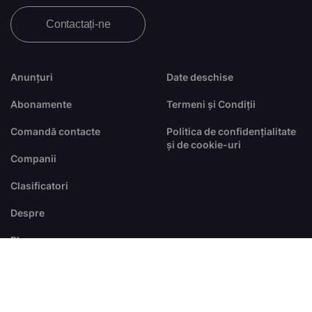
Contactați-ne
Anunțuri
Date deschise
Abonamente
Termeni și Condiții
Comandă contacte
Politica de confidențialitate
și de cookie-uri
Companii
Clasificatori
Despre
Blog
FAQ
© Toate drepturile sunt rezervate
dezvoltat de
RTS