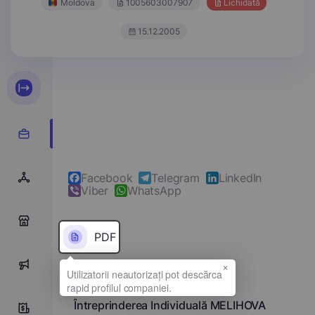
Moldova
1005603007907
Lichidată
15.12.2005
Facebook
Telegram
LinkedIn
Viber
WhatsApp
0
PDF
×
0
Denumirea completă
Întreprinderea Individuală MELIHOVA
0