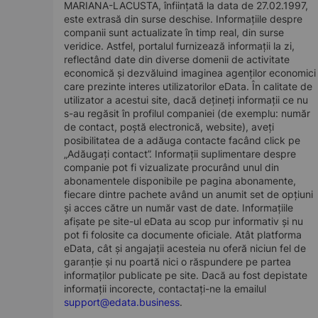
MARIANA-LACUSTA, înființată la data de 27.02.1997,
este extrasă din surse deschise. Informațiile despre
companii sunt actualizate în timp real, din surse
veridice. Astfel, portalul furnizează informații la zi,
reflectând date din diverse domenii de activitate
economică și dezvăluind imaginea agenților economici
care prezinte interes utilizatorilor eData. În calitate de
utilizator a acestui site, dacă dețineți informații ce nu
s-au regăsit în profilul companiei (de exemplu: număr
de contact, poștă electronică, website), aveți
posibilitatea de a adăuga contacte facând click pe
„Adăugați contact”. Informații suplimentare despre
companie pot fi vizualizate procurând unul din
abonamentele disponibile pe pagina abonamente,
fiecare dintre pachete având un anumit set de opțiuni
și acces către un număr vast de date. Informațiile
afișate pe site-ul eData au scop pur informativ și nu
pot fi folosite ca documente oficiale. Atât platforma
eData, cât și angajații acesteia nu oferă niciun fel de
garanție și nu poartă nici o răspundere pe partea
informaților publicate pe site. Dacă au fost depistate
informații incorecte, contactați-ne la emailul
support@edata.business
.