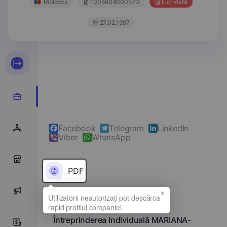
Moldova
1005604000570
Lichidată
27.02.1997
Facebook
Telegram
LinkedIn
Viber
WhatsApp
0
PDF
×
0
Denumirea completă
Întreprinderea Individuală MARIANA-
0