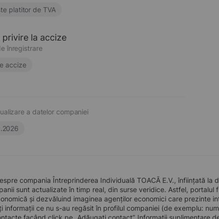
te platitor de TVA
privire la accize
e înregistrare
e accize
ualizare a datelor companiei
6.2026
espre compania Întreprinderea Individuală TOACĂ E.V., înființată la d
nii sunt actualizate în timp real, din surse veridice. Astfel, portalul 
conomică și dezvăluind imaginea agenților economici care prezinte intere
i informații ce nu s-au regăsit în profilul companiei (de exemplu: num
tacte facând click pe „Adăugați contact”. Informații suplimentare d