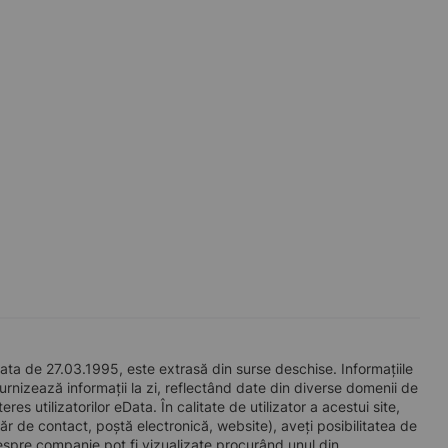
ata de 27.03.1995, este extrasă din surse deschise. Informațiile
furnizează informații la zi, reflectând date din diverse domenii de
s utilizatorilor eData. În calitate de utilizator a acestui site,
ăr de contact, poștă electronică, website), aveți posibilitatea de
espre companie pot fi vizualizate procurând unul din