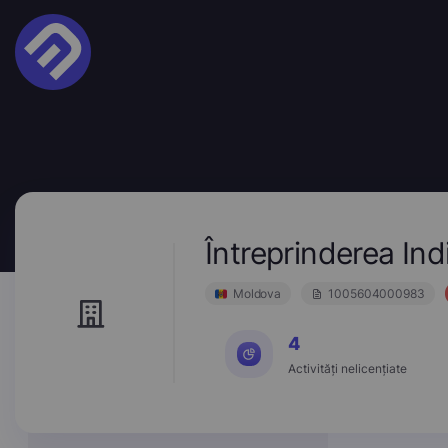
Întreprinderea In
Moldova
1005604000983
4
Activități nelicențiate