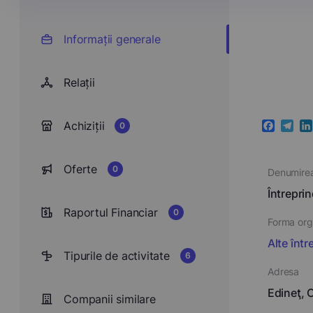
Informații generale
Relații
Achiziții
0
Faceboo
Teleg
Li
Oferte
0
Denumire
Întrepri
Raportul Financiar
0
Forma orga
Alte într
Tipurile de activitate
6
Adresa
Edineţ, C
Companii similare