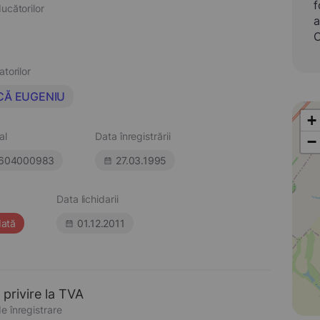
f
ucătorilor
a
C
atorilor
CĂ EUGENIU
+
al
Data înregistrării
−
604000983
27.03.1995
Data lichidarii
dată
01.12.2011
 privire la TVA
e înregistrare