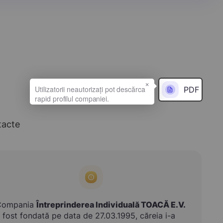
×
PDF
tacte
Compania
Întreprinderea Individuală TOACĂ E.V.
 fost fondată pe data de 27.03.1995, căreia i-a