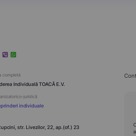
k
ram
nkedIn
Viber
WhatsApp
a completă
Con
nderea Individuală TOACĂ E.V.
nizatorico-juridică
eprinderi individuale
upcini, str. Livezilor, 22, ap.(of.) 23
a