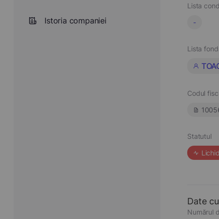
Lista cond
Istoria companiei
-
Lista fond
TOA
Codul fisc
1005
Statutul
Lichi
Date cu
Numărul d