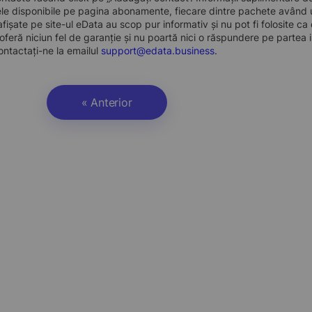
e disponibile pe pagina abonamente, fiecare dintre pachete având un
 afișate pe site-ul eData au scop pur informativ și nu pot fi folosite c
oferă niciun fel de garanție și nu poartă nici o răspundere pe partea i
ontactați-ne la emailul
support@edata.business
.
« Anterior