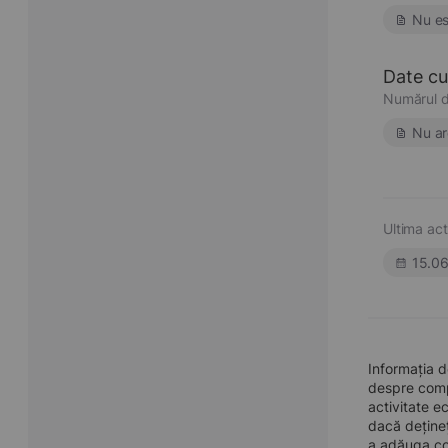
Nu es
Date cu 
Numărul d
Nu ar
Ultima act
15.0
Informația d
despre compa
activitate e
dacă dețineț
a adăuga con