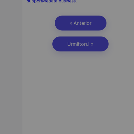
support@edata.business
.
« Anterior
Următorul »