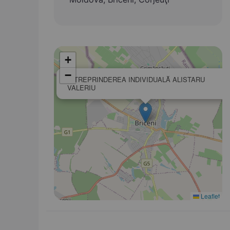
+
−
ÎNTREPRINDEREA INDIVIDUALĂ ALISTARU
VALERIU
Leaflet