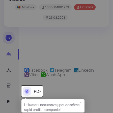
Moldova
1005604001773
Lichidată
26.03.2001
Facebook
Telegram
LinkedIn
Viber
WhatsApp
0
PDF
×
0
Denumirea completă