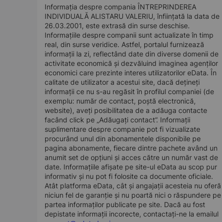
Informația despre compania ÎNTREPRINDEREA
INDIVIDUALĂ ALISTARU VALERIU, înființată la data de
26.03.2001, este extrasă din surse deschise.
Informațiile despre companii sunt actualizate în timp
real, din surse veridice. Astfel, portalul furnizează
informații la zi, reflectând date din diverse domenii de
activitate economică și dezvăluind imaginea agenților
economici care prezinte interes utilizatorilor eData. În
calitate de utilizator a acestui site, dacă dețineți
informații ce nu s-au regăsit în profilul companiei (de
exemplu: număr de contact, poștă electronică,
website), aveți posibilitatea de a adăuga contacte
facând click pe „Adăugați contact”. Informații
suplimentare despre companie pot fi vizualizate
procurând unul din abonamentele disponibile pe
pagina abonamente, fiecare dintre pachete având un
anumit set de opțiuni și acces către un număr vast de
date. Informațiile afișate pe site-ul eData au scop pur
informativ și nu pot fi folosite ca documente oficiale.
Atât platforma eData, cât și angajații acesteia nu oferă
niciun fel de garanție și nu poartă nici o răspundere pe
partea informaților publicate pe site. Dacă au fost
depistate informații incorecte, contactați-ne la emailul