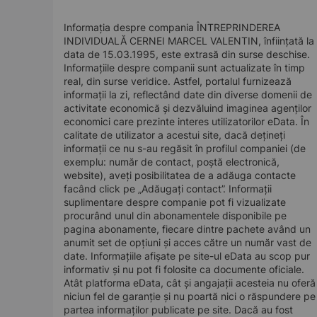
Informația despre compania ÎNTREPRINDEREA
INDIVIDUALĂ CERNEI MARCEL VALENTIN, înființată la
data de 15.03.1995, este extrasă din surse deschise.
Informațiile despre companii sunt actualizate în timp
real, din surse veridice. Astfel, portalul furnizează
informații la zi, reflectând date din diverse domenii de
activitate economică și dezvăluind imaginea agenților
economici care prezinte interes utilizatorilor eData. În
calitate de utilizator a acestui site, dacă dețineți
informații ce nu s-au regăsit în profilul companiei (de
exemplu: număr de contact, poștă electronică,
website), aveți posibilitatea de a adăuga contacte
facând click pe „Adăugați contact”. Informații
suplimentare despre companie pot fi vizualizate
procurând unul din abonamentele disponibile pe
pagina abonamente, fiecare dintre pachete având un
anumit set de opțiuni și acces către un număr vast de
date. Informațiile afișate pe site-ul eData au scop pur
informativ și nu pot fi folosite ca documente oficiale.
Atât platforma eData, cât și angajații acesteia nu oferă
niciun fel de garanție și nu poartă nici o răspundere pe
partea informaților publicate pe site. Dacă au fost