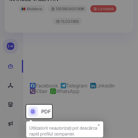
Moldova
1005604001898
Lichidată
15.03.1995
Facebook
Telegram
LinkedIn
Viber
WhatsApp
0
PDF
×
0
Denumirea completă