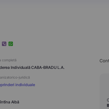
k
ram
nkedIn
Viber
WhatsApp
a completă
Con
nderea Individuală CABA-BRADU L.A.
nizatorico-juridică
eprinderi individuale
întîna Albă