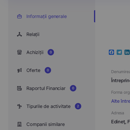
Informații generale
Relații
Achiziții
0
Faceboo
Teleg
Li
Oferte
0
Denumire
Întrepri
Raportul Financiar
0
Forma orga
Alte într
Tipurile de activitate
2
Adresa
Edineţ, F
Companii similare