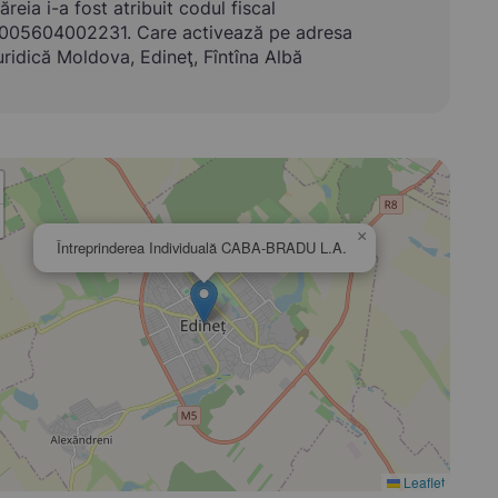
ăreia i-a fost atribuit codul fiscal
005604002231. Care activează pe adresa
uridică Moldova, Edineţ, Fîntîna Albă
×
Întreprinderea Individuală CABA-BRADU L.A.
Leaflet