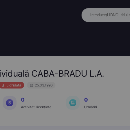
ndividuală CABA-BRADU L.A.
Lichidată
25.03.1996
0
0
Activități licențiate
Urmăriri