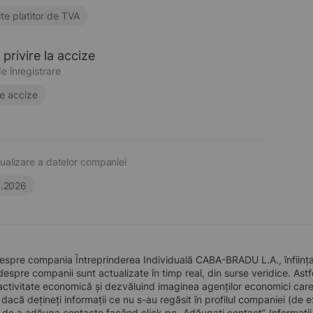
te platitor de TVA
privire la accize
e înregistrare
e accize
ualizare a datelor companiei
6.2026
espre compania Întreprinderea Individuală CABA-BRADU L.A., înființa
 despre companii sunt actualizate în timp real, din surse veridice. Astfe
ctivitate economică și dezvăluind imaginea agenților economici care pre
, dacă dețineți informații ce nu s-au regăsit în profilul companiei (d
a de a adăuga contacte facând click pe „Adăugați contact”. Informați