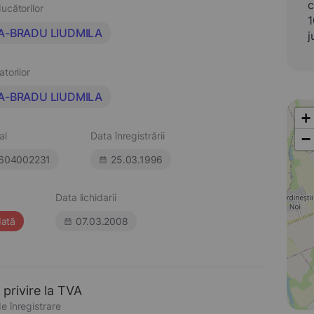
c
ucătorilor
1
A-BRADU LIUDMILA
j
atorilor
A-BRADU LIUDMILA
+
al
Data înregistrării
−
604002231
25.03.1996
Data lichidarii
dată
07.03.2008
 privire la TVA
e înregistrare