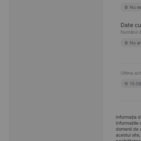
Nu es
Date cu 
Numărul d
Nu ar
Ultima act
15.0
Informația d
Informațiile
domenii de a
acestui site
posibilitate