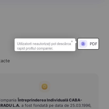
×
PDF
tacte
Compania
Întreprinderea Individuală CABA-
BRADU L.A.
a fost fondată pe data de 25.03.1996,