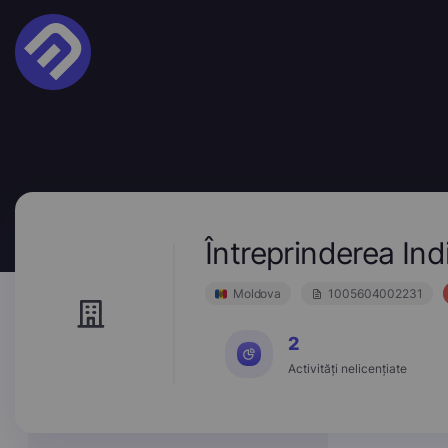
Întreprinderea I
Moldova
1005604002231
2
Activități nelicențiate