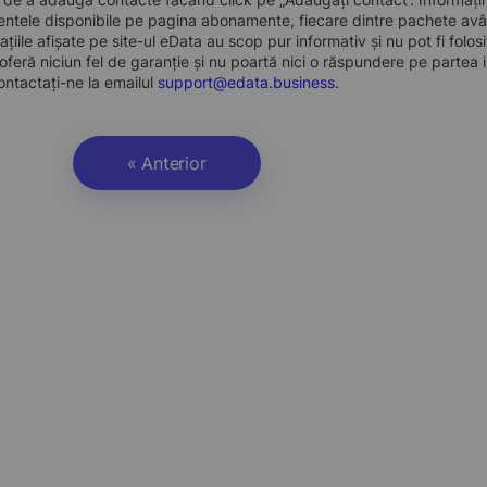
ntele disponibile pe pagina abonamente, fiecare dintre pachete avân
ațiile afișate pe site-ul eData au scop pur informativ și nu pot fi folo
oferă niciun fel de garanție și nu poartă nici o răspundere pe partea i
ontactați-ne la emailul
support@edata.business
.
« Anterior