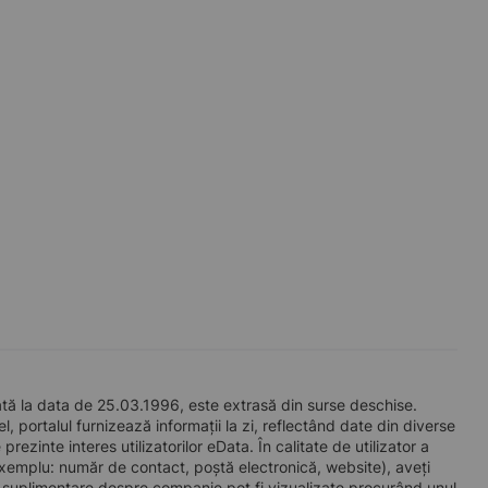
tă la data de 25.03.1996, este extrasă din surse deschise.
l, portalul furnizează informații la zi, reflectând date din diverse
zinte interes utilizatorilor eData. În calitate de utilizator a
e exemplu: număr de contact, poștă electronică, website), aveți
i suplimentare despre companie pot fi vizualizate procurând unul