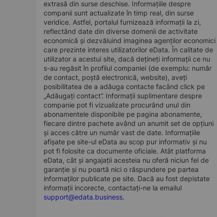
extrasă din surse deschise. Informațiile despre
companii sunt actualizate în timp real, din surse
veridice. Astfel, portalul furnizează informații la zi,
reflectând date din diverse domenii de activitate
economică și dezvăluind imaginea agenților economici
care prezinte interes utilizatorilor eData. În calitate de
utilizator a acestui site, dacă dețineți informații ce nu
s-au regăsit în profilul companiei (de exemplu: număr
de contact, poștă electronică, website), aveți
posibilitatea de a adăuga contacte facând click pe
„Adăugați contact”. Informații suplimentare despre
companie pot fi vizualizate procurând unul din
abonamentele disponibile pe pagina abonamente,
fiecare dintre pachete având un anumit set de opțiuni
și acces către un număr vast de date. Informațiile
afișate pe site-ul eData au scop pur informativ și nu
pot fi folosite ca documente oficiale. Atât platforma
eData, cât și angajații acesteia nu oferă niciun fel de
garanție și nu poartă nici o răspundere pe partea
informaților publicate pe site. Dacă au fost depistate
informații incorecte, contactați-ne la emailul
support@edata.business
.