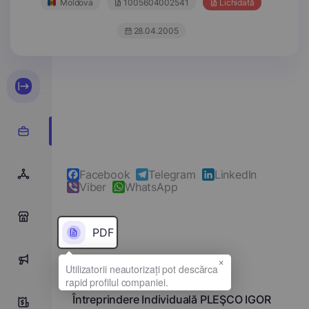
Moldova
1005604002541
Lichidată
28.04.2005
Facebook
Telegram
LinkedIn
Viber
WhatsApp
0
PDF
×
0
Denumirea completă
Întreprindere Individuală PLEŞCO IGOR
0