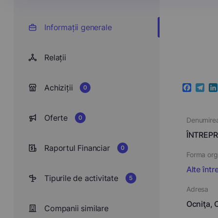
Informații generale
Relații
Achiziții
0
Faceboo
Teleg
Li
Oferte
0
Denumire
ÎNTREPR
Raportul Financiar
0
Forma orga
Alte într
Tipurile de activitate
5
Adresa
Ocniţa, 
Companii similare