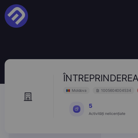
ÎNTREPRINDEREA
Moldova
1005604004534
5
Activități nelicențiate