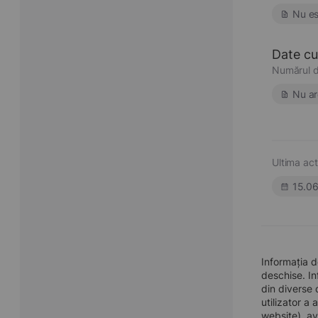
Nu es
Date cu 
Numărul d
Nu ar
Ultima act
15.0
Informația 
deschise. In
din diverse 
utilizator a
website), av