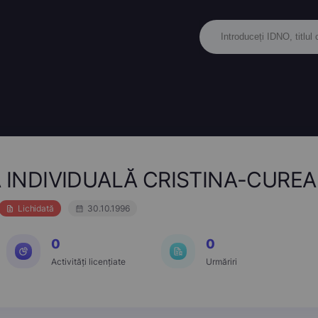
 INDIVIDUALĂ CRISTINA-CUREA
Lichidată
30.10.1996
0
0
Activități licențiate
Urmăriri