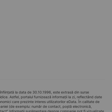
nțată la data de 30.10.1996, este extrasă din surse
ice. Astfel, portalul furnizează informații la zi, reflectând date
mici care prezinte interes utilizatorilor eData. În calitate de
companiei (de exemplu: număr de contact, poștă electronică,
act”. Informații suplimentare despre companie pot fi vizualizate