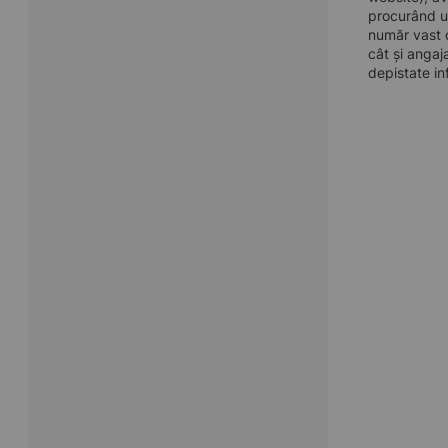
procurând u
număr vast d
cât și angaj
depistate in