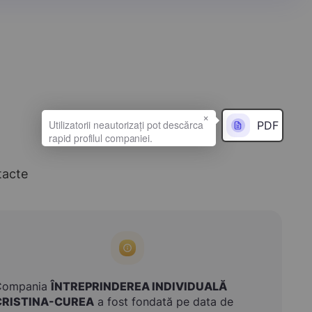
×
PDF
tacte
Compania
ÎNTREPRINDEREA INDIVIDUALĂ
CRISTINA-CUREA
a fost fondată pe data de