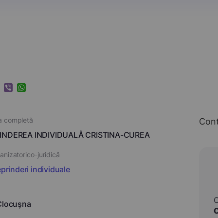
k
ram
nkedIn
Viber
WhatsApp
a completă
Con
INDEREA INDIVIDUALĂ CRISTINA-CUREA
nizatorico-juridică
eprinderi individuale
Clocuşna