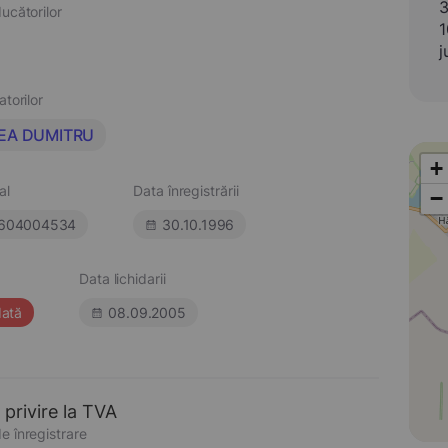
3
ucătorilor
1
j
atorilor
EA DUMITRU
+
al
Data înregistrării
−
604004534
30.10.1996
Data lichidarii
dată
08.09.2005
 privire la TVA
e înregistrare