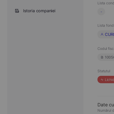
Lista cond
Istoria companiei
-
Lista fond
CUR
Codul fisc
1005
Statutul
Lichi
Date cu
Numărul d