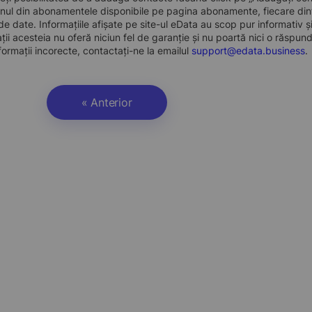
nul din abonamentele disponibile pe pagina abonamente, fiecare dint
e date. Informațiile afișate pe site-ul eData au scop pur informativ și
ații acesteia nu oferă niciun fel de garanție și nu poartă nici o răspun
formații incorecte, contactați-ne la emailul
support@edata.business
.
« Anterior