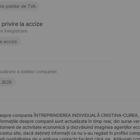
te platitor de TVA
privire la accize
e înregistrare
e accize
ualizare a datelor companiei
6.2026
despre compania ÎNTREPRINDEREA INDIVIDUALĂ CRISTINA-CUREA, înfii
formațiile despre companii sunt actualizate în timp real, din surse verid
domenii de activitate economică și dezvăluind imaginea agenților econo
 acestui site, dacă dețineți informații ce nu s-au regăsit în profilul 
eți posibilitatea de a adăuga contacte facând click pe „Adăugați cont