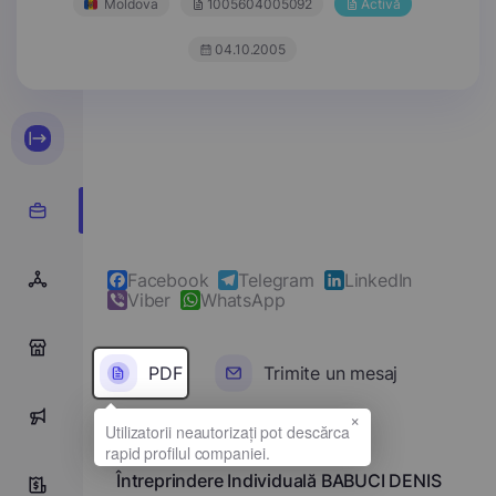
Moldova
1005604005092
Activă
04.10.2005
Facebook
Telegram
LinkedIn
Viber
WhatsApp
0
PDF
Trimite un mesaj
×
0
Denumirea completă
Întreprindere Individuală BABUCI DENIS
0