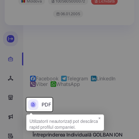
Moldova
1005605000072
Lichidată
06.01.2005
Facebook
Telegram
LinkedIn
Viber
WhatsApp
0
PDF
×
0
Denumirea completă
Întreprinderea Individuală GOLBAN ION
0