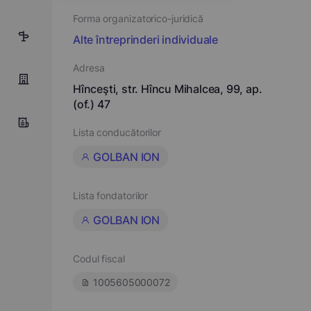
Forma organizatorico-juridică
6
Alte întreprinderi individuale
Adresa
Hînceşti, str. Hîncu Mihalcea, 99, ap.
(of.) 47
Lista conducătorilor
GOLBAN ION
Lista fondatorilor
GOLBAN ION
Codul fiscal
1005605000072