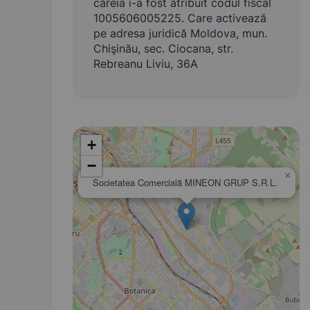
căreia i-a fost atribuit codul fiscal
1005606005225. Care activează
pe adresa juridică Moldova, mun.
Chişinău, sec. Ciocana, str.
Rebreanu Liviu, 36A
+
−
×
Societatea Comercială MINEON GRUP S.R.L.