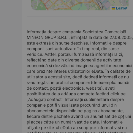
Leaflet
Informația despre compania Societatea Comercială
MINEON GRUP S.R.L., înființată la data de 27.09.2005,
este extrasă din surse deschise. Informațiile despre
companii sunt actualizate în timp real, din surse
veridice. Astfel, portalul furnizează informații la zi,
reflectând date din diverse domenii de activitate
economică și dezvăluind imaginea agenților economici
care prezinte interes utilizatorilor eData. În calitate de
utilizator a acestui site, dacă dețineți informații ce nu
s-au regăsit în profilul companiei (de exemplu: număr
de contact, poștă electronică, website), aveți
posibilitatea de a adăuga contacte facând click pe
„Adăugați contact”. Informații suplimentare despre
companie pot fi vizualizate procurând unul din
abonamentele disponibile pe pagina abonamente,
fiecare dintre pachete având un anumit set de opțiuni
și acces către un număr vast de date. Informațiile
afișate pe site-ul eData au scop pur informativ și nu