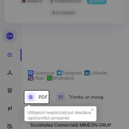
Moldova
1005606005225
Activă
27.09.2005
Facebook
Telegram
LinkedIn
Viber
WhatsApp
0
PDF
Trimite un mesaj
×
0
Denumirea completă
Societatea Comercială MINEON GRUP
10