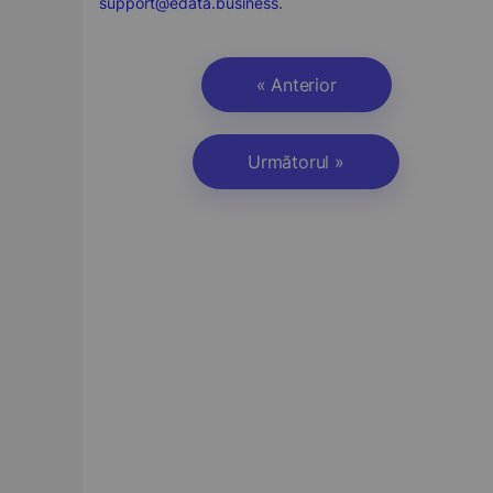
support@edata.business
.
« Anterior
Următorul »