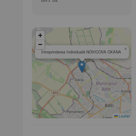
+
−
×
Întreprinderea Individuală NOVICOVA OXANA
Leaflet