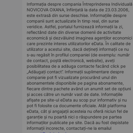
Informația despre compania Întreprinderea Individuală
NOVICOVA OXANA, înființată la data de 23.03.2006,
este extrasă din surse deschise. Informațiile despre
companii sunt actualizate în timp real, din surse
veridice. Astfel, portalul furnizează informații la zi,
reflectând date din diverse domenii de activitate
economică și dezvăluind imaginea agenților economici
care prezinte interes utilizatorilor eData. În calitate de
utilizator a acestui site, dacă dețineți informații ce nu
s-au regăsit în profilul companiei (de exemplu: număr
de contact, poștă electronică, website), aveți
posibilitatea de a adăuga contacte facând click pe
„Adăugați contact”. Informații suplimentare despre
companie pot fi vizualizate procurând unul din
abonamentele disponibile pe pagina abonamente,
fiecare dintre pachete având un anumit set de opțiuni
și acces către un număr vast de date. Informațiile
afișate pe site-ul eData au scop pur informativ și nu
pot fi folosite ca documente oficiale. Atât platforma
eData, cât și angajații acesteia nu oferă niciun fel de
garanție și nu poartă nici o răspundere pe partea
informaților publicate pe site. Dacă au fost depistate
informații incorecte, contactați-ne la emailul