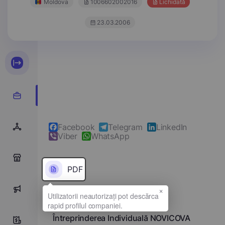
Moldova
1006602002016
Lichidată
23.03.2006
Facebook
Telegram
LinkedIn
Viber
WhatsApp
0
PDF
×
0
Denumirea completă
Întreprinderea Individuală NOVICOVA
0