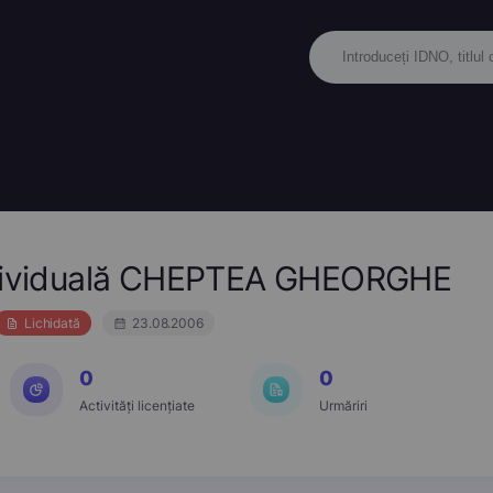
Individuală CHEPTEA GHEORGHE
Lichidată
23.08.2006
0
0
Activități licențiate
Urmăriri