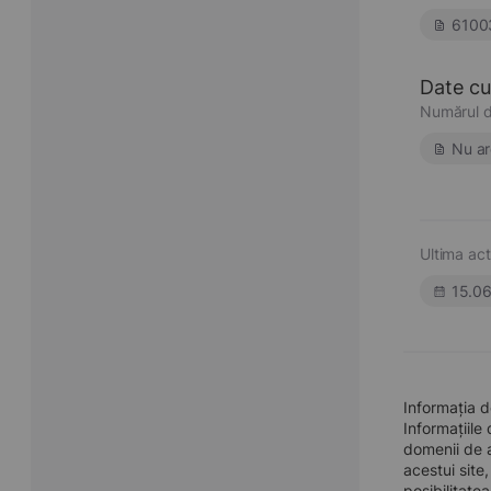
6100
Date cu 
Numărul d
Nu ar
Ultima act
15.0
Informația 
Informațiile
domenii de a
acestui site
posibilitate