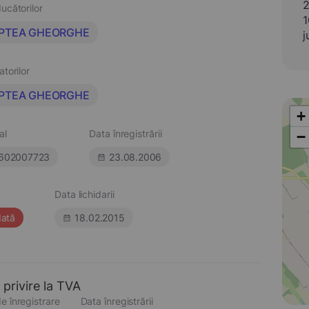
2
ucătorilor
1
PTEA GHEORGHE
j
atorilor
PTEA GHEORGHE
+
al
Data înregistrării
−
602007723
23.08.2006
Data lichidarii
dată
18.02.2015
 privire la TVA
e înregistrare
Data înregistrării