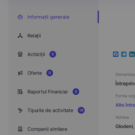
Informații generale
Relații
Achiziții
0
Faceboo
Teleg
Li
Oferte
0
Denumire
Întrepr
Raportul Financiar
0
Forma orga
Alte într
Tipurile de activitate
16
Adresa
Glodeni,
Companii similare