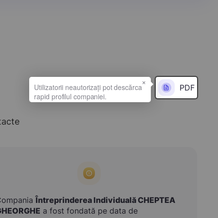
×
PDF
tacte
Compania
Întreprinderea Individuală CHEPTEA
GHEORGHE
a fost fondată pe data de