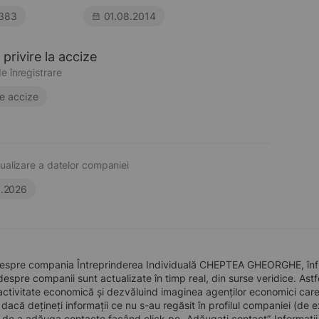
383
01.08.2014
privire la accize
e înregistrare
e accize
ualizare a datelor companiei
6.2026
despre compania Întreprinderea Individuală CHEPTEA GHEORGHE, înfii
 despre companii sunt actualizate în timp real, din surse veridice. Astfe
ctivitate economică și dezvăluind imaginea agenților economici care pre
, dacă dețineți informații ce nu s-au regăsit în profilul companiei (d
a de a adăuga contacte facând click pe „Adăugați contact”. Informați