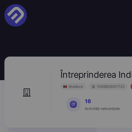
Întreprinderea 
Moldova
1006602007723
16
Activități nelicențiate