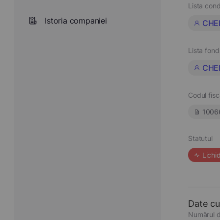
Lista cond
Istoria companiei
CHE
Lista fond
CHE
Codul fisc
1006
Statutul
Lichi
Date cu
Numărul d