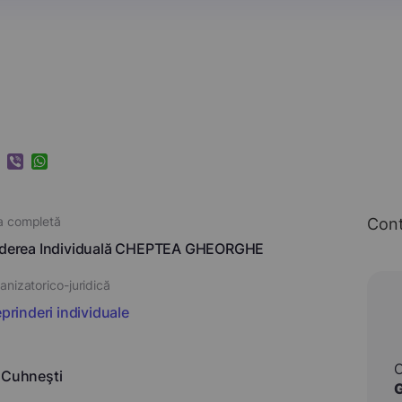
k
ram
nkedIn
Viber
WhatsApp
a completă
Con
inderea Individuală CHEPTEA GHEORGHE
nizatorico-juridică
eprinderi individuale
 Cuhneşti