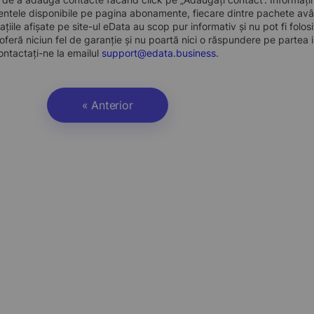
ntele disponibile pe pagina abonamente, fiecare dintre pachete avân
ațiile afișate pe site-ul eData au scop pur informativ și nu pot fi folo
oferă niciun fel de garanție și nu poartă nici o răspundere pe partea i
ontactați-ne la emailul
support@edata.business
.
« Anterior