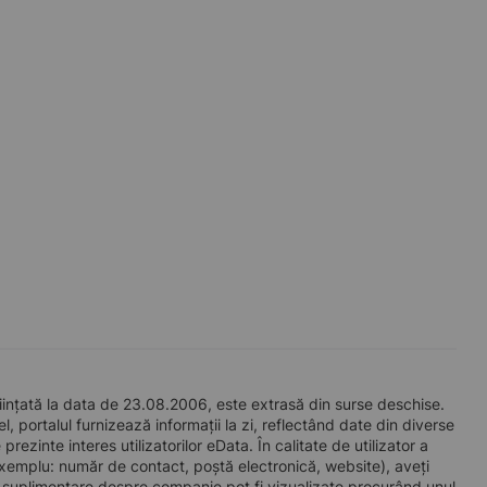
nțată la data de 23.08.2006, este extrasă din surse deschise.
l, portalul furnizează informații la zi, reflectând date din diverse
zinte interes utilizatorilor eData. În calitate de utilizator a
e exemplu: număr de contact, poștă electronică, website), aveți
i suplimentare despre companie pot fi vizualizate procurând unul