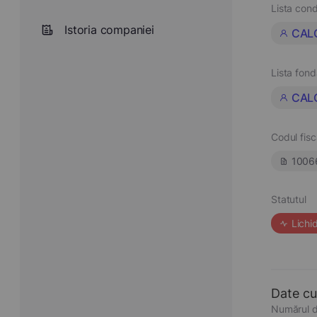
Lista cond
Istoria companiei
CALC
Lista fond
CALC
Codul fisc
1006
Statutul
Lichi
Date cu
Numărul d