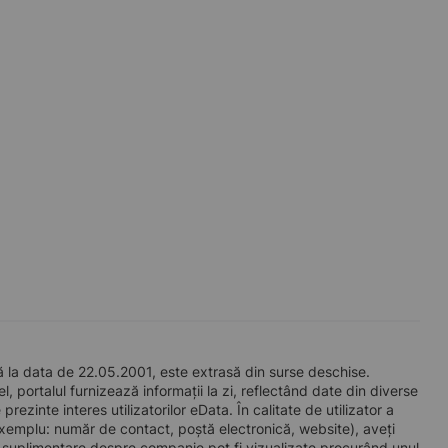
ă la data de 22.05.2001, este extrasă din surse deschise.
l, portalul furnizează informații la zi, reflectând date din diverse
zinte interes utilizatorilor eData. În calitate de utilizator a
e exemplu: număr de contact, poștă electronică, website), aveți
i suplimentare despre companie pot fi vizualizate procurând unul