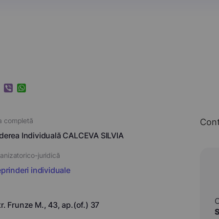
k
ram
nkedIn
Viber
WhatsApp
a completă
Con
nderea Individuală CALCEVA SILVIA
nizatorico-juridică
eprinderi individuale
r. Frunze M., 43, ap.(of.) 37
S