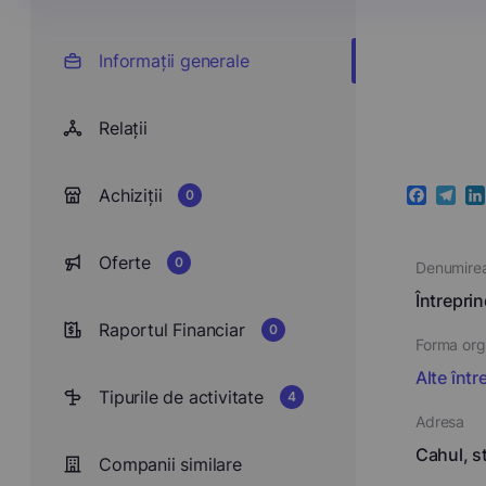
Informații generale
Relații
Achiziții
0
Faceboo
Teleg
Li
Oferte
0
Denumire
Întrepri
Raportul Financiar
0
Forma orga
Alte într
Tipurile de activitate
4
Adresa
Cahul, st
Companii similare