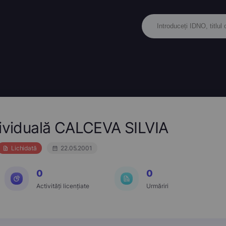
dividuală CALCEVA SILVIA
Lichidată
22.05.2001
0
0
Activități licențiate
Urmăriri