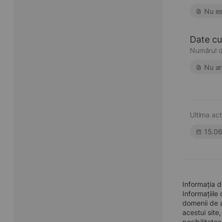
Nu es
Date cu 
Numărul d
Nu ar
Ultima act
15.0
Informația d
Informațiile
domenii de a
acestui site
posibilitate