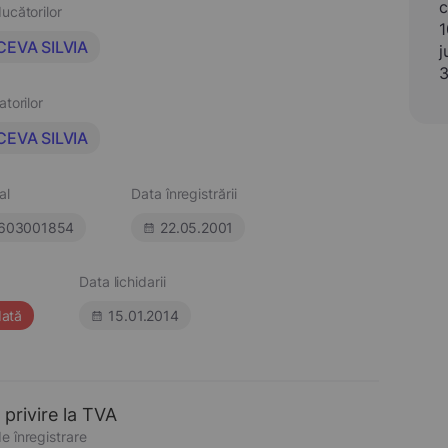
c
ucătorilor
1
EVA SILVIA
j
atorilor
EVA SILVIA
al
Data înregistrării
603001854
22.05.2001
Data lichidarii
dată
15.01.2014
 privire la TVA
e înregistrare