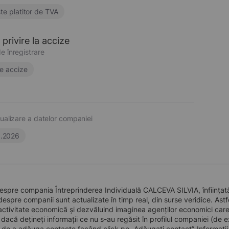
te platitor de TVA
privire la accize
e înregistrare
e accize
ualizare a datelor companiei
6.2026
espre compania Întreprinderea Individuală CALCEVA SILVIA, înființat
 despre companii sunt actualizate în timp real, din surse veridice. Astfe
ctivitate economică și dezvăluind imaginea agenților economici care pre
, dacă dețineți informații ce nu s-au regăsit în profilul companiei (d
a de a adăuga contacte facând click pe „Adăugați contact”. Informați