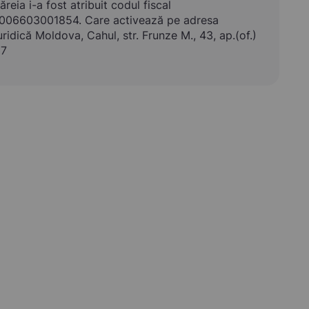
ăreia i-a fost atribuit codul fiscal
006603001854. Care activează pe adresa
uridică Moldova, Cahul, str. Frunze M., 43, ap.(of.)
37