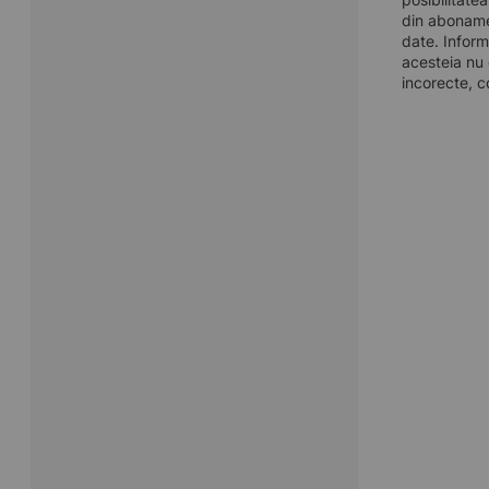
din aboname
date. Inform
acesteia nu 
incorecte, c