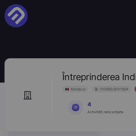
Întreprinderea In
Moldova
1006603001854
4
Activități nelicențiate