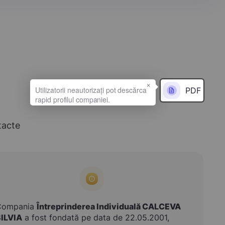
×
PDF
tacte
Compania
Întreprinderea Individuală CALCEVA
ILVIA
a fost fondată pe data de 22.05.2001,