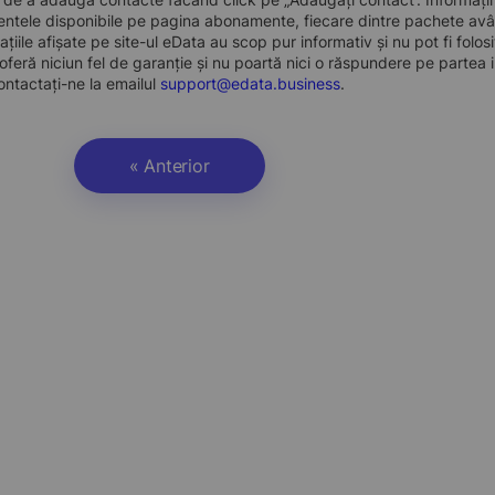
ntele disponibile pe pagina abonamente, fiecare dintre pachete avân
ațiile afișate pe site-ul eData au scop pur informativ și nu pot fi folo
oferă niciun fel de garanție și nu poartă nici o răspundere pe partea i
ontactați-ne la emailul
support@edata.business
.
« Anterior