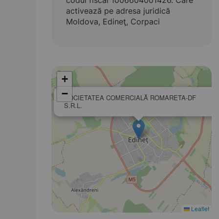
codul fiscal 1006604001426. Care
activează pe adresa juridică
Moldova, Edineţ, Corpaci
+
−
SOCIETATEA COMERCIALĂ ROMARETA-DF
S.R.L.
Leaflet