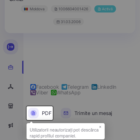
Moldova
1006604001426
Activă
31.03.2006
Facebook
Telegram
LinkedIn
Viber
WhatsApp
0
PDF
Trimite un mesaj
×
0
Denumirea completă