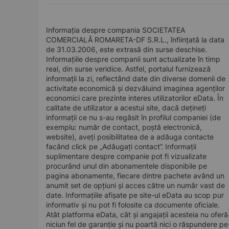
Informația despre compania SOCIETATEA
COMERCIALĂ ROMARETA-DF S.R.L., înființată la data
de 31.03.2006, este extrasă din surse deschise.
Informațiile despre companii sunt actualizate în timp
real, din surse veridice. Astfel, portalul furnizează
informații la zi, reflectând date din diverse domenii de
activitate economică și dezvăluind imaginea agenților
economici care prezinte interes utilizatorilor eData. În
calitate de utilizator a acestui site, dacă dețineți
informații ce nu s-au regăsit în profilul companiei (de
exemplu: număr de contact, poștă electronică,
website), aveți posibilitatea de a adăuga contacte
facând click pe „Adăugați contact”. Informații
suplimentare despre companie pot fi vizualizate
procurând unul din abonamentele disponibile pe
pagina abonamente, fiecare dintre pachete având un
anumit set de opțiuni și acces către un număr vast de
date. Informațiile afișate pe site-ul eData au scop pur
informativ și nu pot fi folosite ca documente oficiale.
Atât platforma eData, cât și angajații acesteia nu oferă
niciun fel de garanție și nu poartă nici o răspundere pe