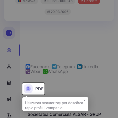
Moldova
1006608000346
Lichidată
20.03.2006
Facebook
Telegram
LinkedIn
Viber
WhatsApp
0
PDF
×
0
Denumirea completă
Societatea Comercială ALSAR - GRUP
8