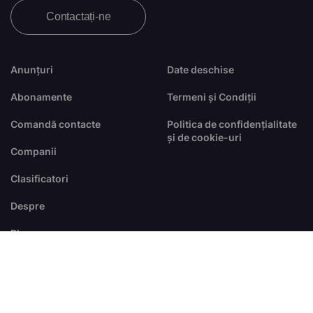
Contactați-ne
Anunțuri
Date deschise
Abonamente
Termeni și Condiții
Comandă contacte
Politica de confidențialitate
și de cookie-uri
Companii
Clasificatori
Despre
Blog
FAQ
© Toate drepturile sunt rezervate
dezvoltat de
RTS