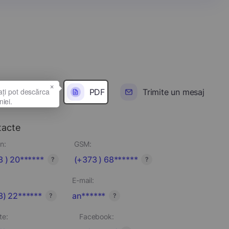
×
PDF
Trimite un mesaj
tacte
n:
GSM:
 ) 20******
(+373 ) 68******
?
?
E-mail:
3) 22******
an******
?
?
te:
Facebook: