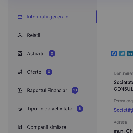
Informații generale
Relații
Achiziții
0
Faceboo
Teleg
Li
Oferte
0
Denumire
Societat
CONSUL
Raportul Financiar
10
Forma orga
Tipurile de activitate
5
Societăţ
Adresa
Companii similare
mun. Chi