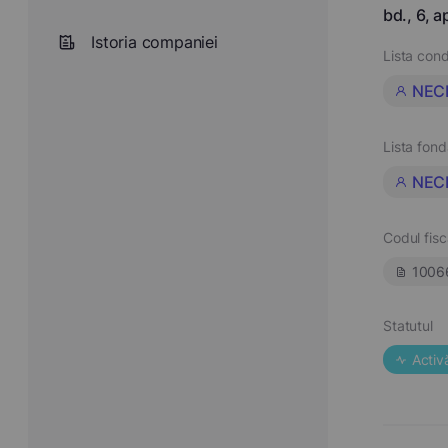
bd., 6, a
Istoria companiei
Lista cond
NEC
Lista fond
NEC
Codul fisc
1006
Statutul
Activ