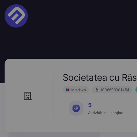
Societatea cu R
Moldova
1006609001454
5
Activități nelicențiate