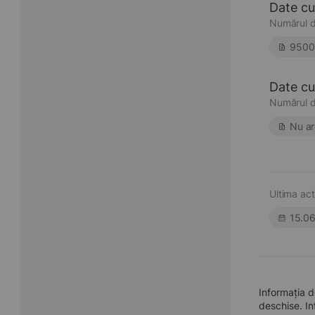
Date cu
Numărul d
9500
Date cu 
Numărul d
Nu ar
Ultima act
15.0
Informația 
deschise. In