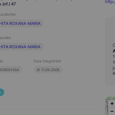
http
p.(of.) 47
ucătorilor
HITA ROXANA-MARIA
atorilor
HITA ROXANA-MARIA
1
al
Data înregistrării
1
j
609001454
11.04.2006
R
ă
+
−