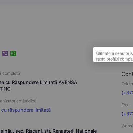
k
ram
nkedIn
Viber
WhatsApp
a completă
Con
ea cu Răspundere Limitată AVENSA
Telefo
TING
(+373
nizatorico-juridică
Fax:
i cu răspundere limitată
(+37
Websi
şinău, sec. Rîşcani, str. Renaşterii Naţionale