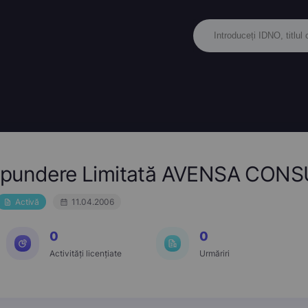
ăspundere Limitată AVENSA CON
Activă
11.04.2006
0
0
Activități licențiate
Urmăriri