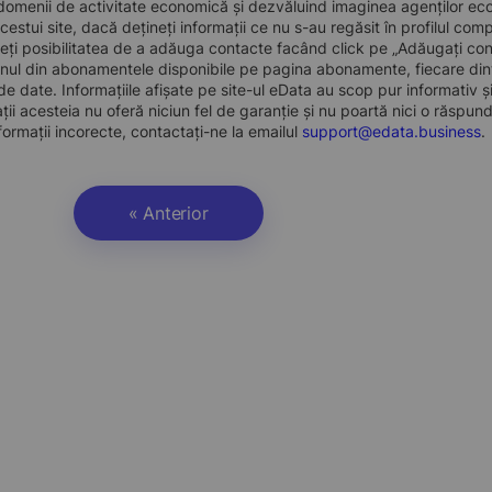
domenii de activitate economică și dezvăluind imaginea agenților econo
 acestui site, dacă dețineți informații ce nu s-au regăsit în profilul 
eți posibilitatea de a adăuga contacte facând click pe „Adăugați cont
nul din abonamentele disponibile pe pagina abonamente, fiecare dint
e date. Informațiile afișate pe site-ul eData au scop pur informativ și
ații acesteia nu oferă niciun fel de garanție și nu poartă nici o răspun
formații incorecte, contactați-ne la emailul
support@edata.business
.
« Anterior