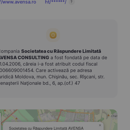
://www.avensa.ro
ht/******/
?
Compania
Societatea cu Răspundere Limitată
AVENSA CONSULTING
a fost fondată pe data de
1.04.2006, căreia i-a fost atribuit codul fiscal
006609001454. Care activează pe adresa
uridică Moldova, mun. Chişinău, sec. Rîşcani, str.
enaşterii Naţionale bd., 6, ap.(of.) 47
×
Societatea cu Răspundere Limitată AVENSA