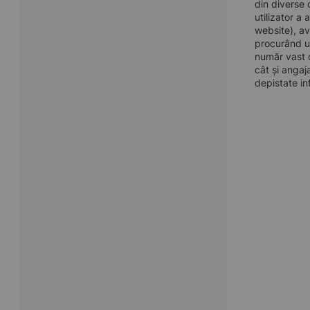
din diverse 
utilizator a
website), av
procurând u
număr vast d
cât și angaj
depistate in