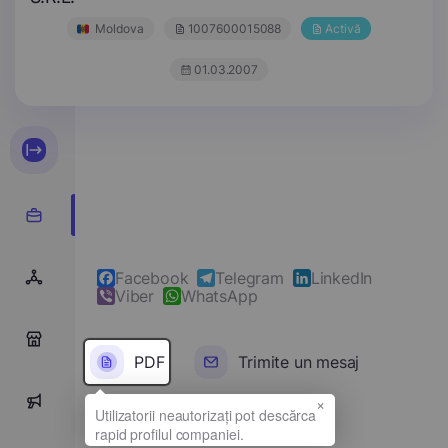
Moldova
1007600015088
Activă
01.03.2007
Facebook
Telegram
LinkedIn
Viber
WhatsApp
0
PDF
Trimite un mesaj
×
0
Denumirea completă