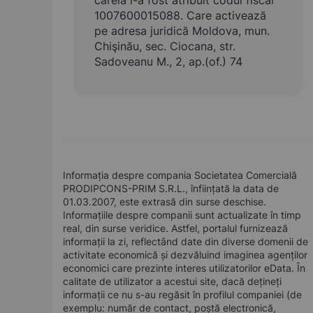
căreia i-a fost atribuit codul fiscal
1007600015088. Care activează
pe adresa juridică Moldova, mun.
Chişinău, sec. Ciocana, str.
Sadoveanu M., 2, ap.(of.) 74
Informația despre compania Societatea Comercială
PRODIPCONS-PRIM S.R.L., înființată la data de
01.03.2007, este extrasă din surse deschise.
Informațiile despre companii sunt actualizate în timp
real, din surse veridice. Astfel, portalul furnizează
informații la zi, reflectând date din diverse domenii de
activitate economică și dezvăluind imaginea agenților
economici care prezinte interes utilizatorilor eData. În
calitate de utilizator a acestui site, dacă dețineți
informații ce nu s-au regăsit în profilul companiei (de
exemplu: număr de contact, poștă electronică,