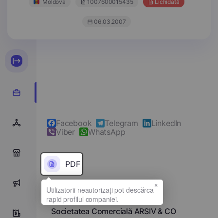
Moldova
1007600015435
Lichidată
06.03.2007
Facebook
Telegram
LinkedIn
Viber
WhatsApp
0
PDF
×
0
Denumirea completă
Societatea Comercială ARSIV & CO
0