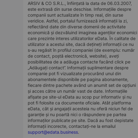
ARSIV & CO S.R.L., înființată la data de 06.03.2007,
este extrasă din surse deschise. Informațiile despre
companii sunt actualizate în timp real, din surse
veridice. Astfel, portalul furnizează informații la zi,
reflectând date din diverse domenii de activitate
economică și dezvăluind imaginea agenților economici
care prezinte interes utilizatorilor eData. În calitate de
utilizator a acestui site, dacă dețineți informații ce nu
s-au regăsit în profilul companiei (de exemplu: număr
de contact, poștă electronică, website), aveți
posibilitatea de a adăuga contacte facând click pe
„Adăugați contact”. Informații suplimentare despre
companie pot fi vizualizate procurând unul din
abonamentele disponibile pe pagina abonamente,
fiecare dintre pachete având un anumit set de opțiuni
și acces către un număr vast de date. Informațiile
afișate pe site-ul eData au scop pur informativ și nu
pot fi folosite ca documente oficiale. Atât platforma
eData, cât și angajații acesteia nu oferă niciun fel de
garanție și nu poartă nici o răspundere pe partea
informaților publicate pe site. Dacă au fost depistate
informații incorecte, contactați-ne la emailul
support@edata.business
.