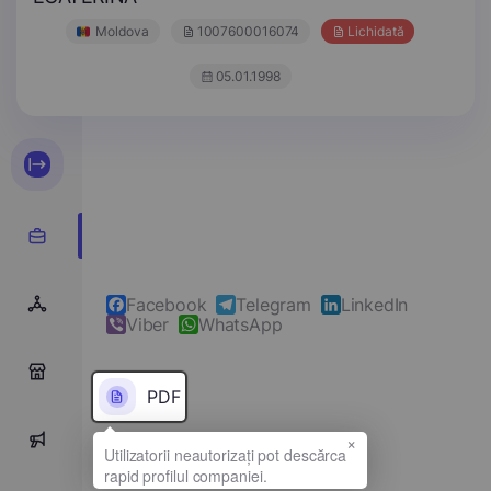
Moldova
1007600016074
Lichidată
05.01.1998
Facebook
Telegram
LinkedIn
Viber
WhatsApp
0
PDF
×
0
Denumirea completă