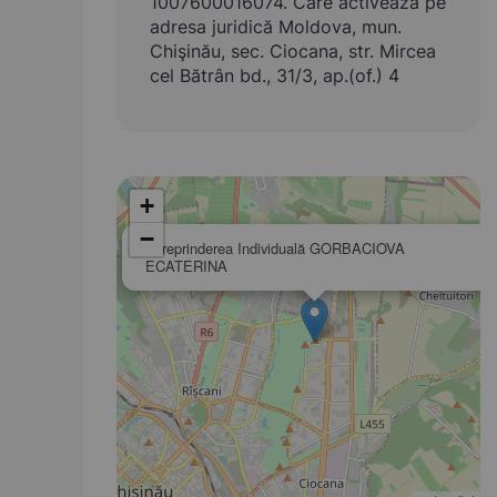
1007600016074. Care activează pe
adresa juridică Moldova, mun.
Chişinău, sec. Ciocana, str. Mircea
cel Bătrân bd., 31/3, ap.(of.) 4
+
−
Întreprinderea Individuală GORBACIOVA
ECATERINA