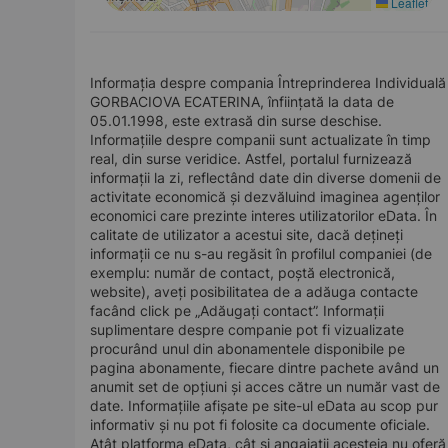
Leaflet
Informația despre compania Întreprinderea Individuală
GORBACIOVA ECATERINA, înființată la data de
05.01.1998, este extrasă din surse deschise.
Informațiile despre companii sunt actualizate în timp
real, din surse veridice. Astfel, portalul furnizează
informații la zi, reflectând date din diverse domenii de
activitate economică și dezvăluind imaginea agenților
economici care prezinte interes utilizatorilor eData. În
calitate de utilizator a acestui site, dacă dețineți
informații ce nu s-au regăsit în profilul companiei (de
exemplu: număr de contact, poștă electronică,
website), aveți posibilitatea de a adăuga contacte
facând click pe „Adăugați contact”. Informații
suplimentare despre companie pot fi vizualizate
procurând unul din abonamentele disponibile pe
pagina abonamente, fiecare dintre pachete având un
anumit set de opțiuni și acces către un număr vast de
date. Informațiile afișate pe site-ul eData au scop pur
informativ și nu pot fi folosite ca documente oficiale.
Atât platforma eData, cât și angajații acesteia nu oferă