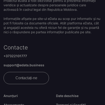
Proiectul eData a fost dezvoltat pentru a prezenta informații
veridice și actualizate despre persoanele juridice care
activează în cadrul legal din Republica Moldova.
Informațiile afișate pe site-ul eData au scop pur informativ și nu
pot fi folosite ca documente oficiale. Atât platforma eData, cât
și angajații acesteia nu oferă niciun fel de garanție și nu poartă
nici o răspundere pe partea informaților publicate pe site.
Contacte
+37322101777
support@edata.business
Contactați-ne
Anunțuri
Date deschise
Abonamente
Termeni și Condiții