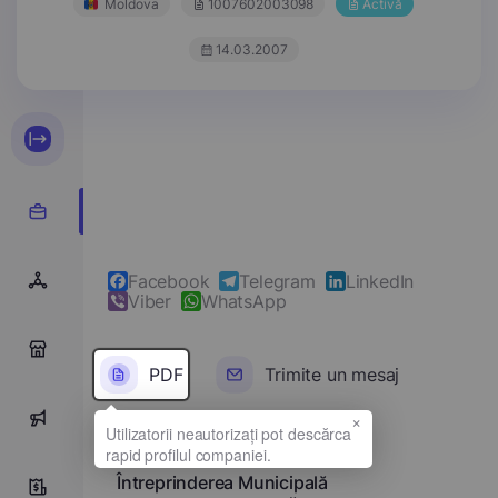
Moldova
1007602003098
Activă
14.03.2007
Facebook
Telegram
LinkedIn
Viber
WhatsApp
0
PDF
Trimite un mesaj
×
0
Denumirea completă
Întreprinderea Municipală
9