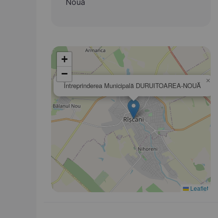
Nouă
+
−
×
Întreprinderea Municipală DURUITOAREA-NOUĂ
Leaflet