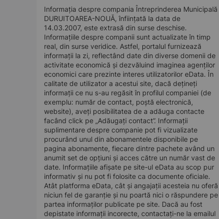
Informația despre compania Întreprinderea Municipală
DURUITOAREA-NOUĂ, înființată la data de
14.03.2007, este extrasă din surse deschise.
Informațiile despre companii sunt actualizate în timp
real, din surse veridice. Astfel, portalul furnizează
informații la zi, reflectând date din diverse domenii de
activitate economică și dezvăluind imaginea agenților
economici care prezinte interes utilizatorilor eData. În
calitate de utilizator a acestui site, dacă dețineți
informații ce nu s-au regăsit în profilul companiei (de
exemplu: număr de contact, poștă electronică,
website), aveți posibilitatea de a adăuga contacte
facând click pe „Adăugați contact”. Informații
suplimentare despre companie pot fi vizualizate
procurând unul din abonamentele disponibile pe
pagina abonamente, fiecare dintre pachete având un
anumit set de opțiuni și acces către un număr vast de
date. Informațiile afișate pe site-ul eData au scop pur
informativ și nu pot fi folosite ca documente oficiale.
Atât platforma eData, cât și angajații acesteia nu oferă
niciun fel de garanție și nu poartă nici o răspundere pe
partea informaților publicate pe site. Dacă au fost
depistate informații incorecte, contactați-ne la emailul