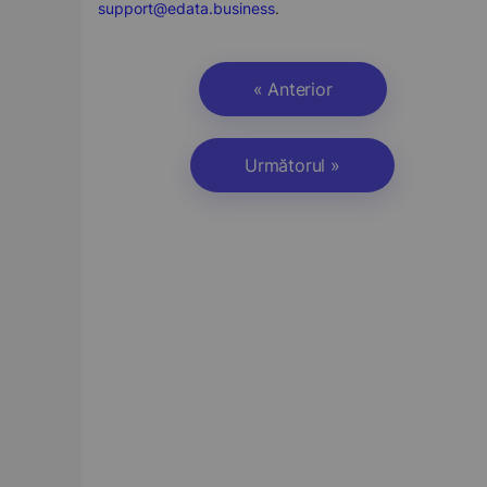
support@edata.business
.
« Anterior
Următorul »