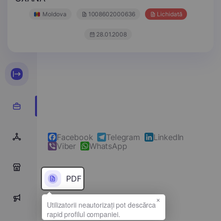
Moldova
1008602000636
Lichidată
28.01.2008
Facebook
Telegram
LinkedIn
Viber
WhatsApp
0
PDF
×
0
Denumirea completă