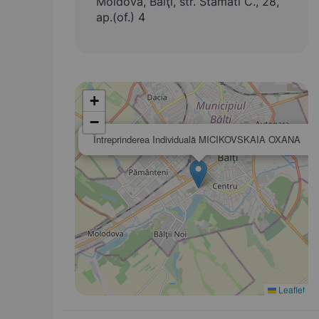
Moldova, Bălţi, str. Stamati C., 28,
ap.(of.) 4
+
−
×
Întreprinderea Individuală MICIKOVSKAIA OXANA
Leaflet