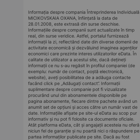
Informația despre compania Întreprinderea Individuală
MICIKOVSKAIA OXANA, înființată la data de
28.01.2008, este extrasă din surse deschise.
Informațiile despre companii sunt actualizate în timp
real, din surse veridice. Astfel, portalul furnizează
informații la zi, reflectând date din diverse domenii de
activitate economică și dezvăluind imaginea agenților
economici care prezinte interes utilizatorilor eData. În
calitate de utilizator a acestui site, dacă dețineți
informații ce nu s-au regăsit în profilul companiei (de
exemplu: număr de contact, poștă electronică,
website), aveți posibilitatea de a adăuga contacte
facând click pe „Adăugați contact”. Informații
suplimentare despre companie pot fi vizualizate
procurând unul din abonamentele disponibile pe
pagina abonamente, fiecare dintre pachete având un
anumit set de opțiuni și acces către un număr vast de
date. Informațiile afișate pe site-ul eData au scop pur
informativ și nu pot fi folosite ca documente oficiale.
Atât platforma eData, cât și angajații acesteia nu oferă
niciun fel de garanție și nu poartă nici o răspundere pe
partea informaților publicate pe site. Dacă au fost