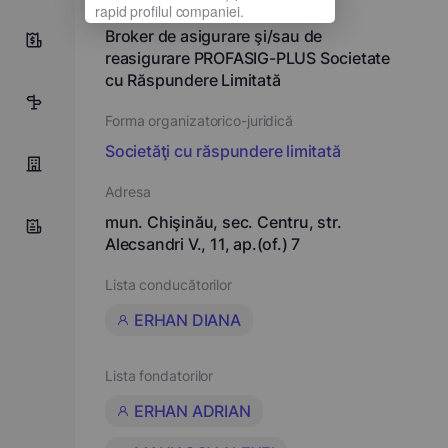
Denumirea completă
Broker de asigurare şi/sau de
8
reasigurare PROFASIG-PLUS Societate
cu Răspundere Limitată
1
Forma organizatorico-juridică
Societăţi cu răspundere limitată
Adresa
mun. Chişinău, sec. Centru, str.
Alecsandri V., 11, ap.(of.) 7
Lista conducătorilor
ERHAN DIANA
Lista fondatorilor
ERHAN ADRIAN