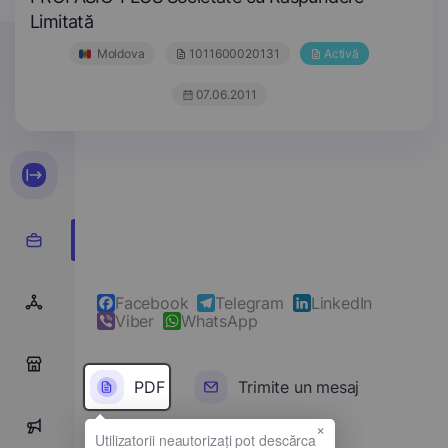
Limitată
Moldova
1011600020131
Activă
07.06.2011
Facebook
Telegram
LinkedIn
Viber
WhatsApp
0
PDF
Trimite un mesaj
×
0