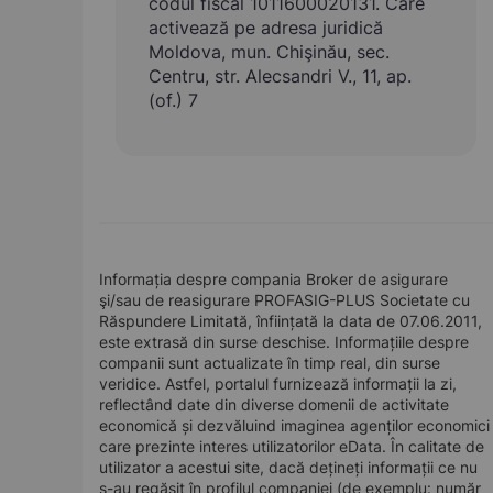
codul fiscal 1011600020131. Care
activează pe adresa juridică
Moldova, mun. Chişinău, sec.
Centru, str. Alecsandri V., 11, ap.
(of.) 7
Informația despre compania Broker de asigurare
şi/sau de reasigurare PROFASIG-PLUS Societate cu
Răspundere Limitată, înființată la data de 07.06.2011,
este extrasă din surse deschise. Informațiile despre
companii sunt actualizate în timp real, din surse
veridice. Astfel, portalul furnizează informații la zi,
reflectând date din diverse domenii de activitate
economică și dezvăluind imaginea agenților economici
care prezinte interes utilizatorilor eData. În calitate de
utilizator a acestui site, dacă dețineți informații ce nu
s-au regăsit în profilul companiei (de exemplu: număr