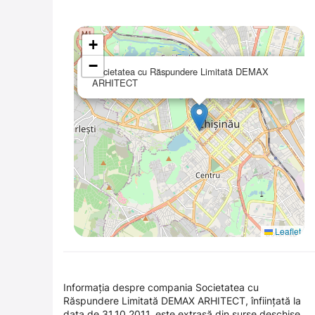
+
−
Societatea cu Răspundere Limitată DEMAX
ARHITECT
Leaflet
Informația despre compania Societatea cu
Răspundere Limitată DEMAX ARHITECT, înființată la
data de 31.10.2011, este extrasă din surse deschise.