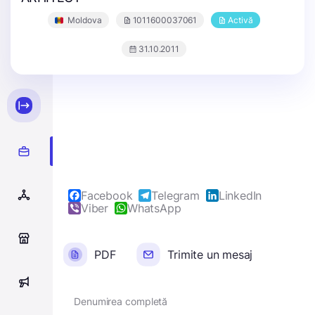
Moldova
1011600037061
Activă
31.10.2011
Facebook
Telegram
LinkedIn
Viber
WhatsApp
0
PDF
Trimite un mesaj
0
Denumirea completă