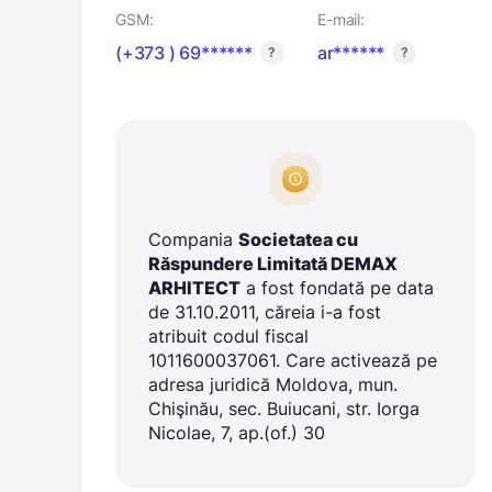
GSM:
E-mail:
(+373 ) 69******
ar******
?
?
Compania
Societatea cu
Răspundere Limitată DEMAX
ARHITECT
a fost fondată pe data
de 31.10.2011, căreia i-a fost
atribuit codul fiscal
1011600037061. Care activează pe
adresa juridică Moldova, mun.
Chişinău, sec. Buiucani, str. Iorga
Nicolae, 7, ap.(of.) 30