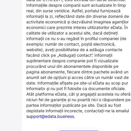
Informațiile despre companii sunt actualizate în timp
real, din surse veridice. Astfel, portalul furnizează
informații la zi, reflectând date din diverse domenii de
activitate economică și dezvăluind imaginea agenților
economici care prezinte interes utilizatorilor eData. În
calitate de utilizator a acestui site, dacă dețineți
informații ce nu s-au regăsit în profilul companiei (de
exemplu: număr de contact, poștă electronică,
website), aveți posibilitatea de a adăuga contacte
facând click pe „Adăugați contact”. Informații
suplimentare despre companie pot fi vizualizate
procurând unul din abonamentele disponibile pe
pagina abonamente, fiecare dintre pachete având un
anumit set de opțiuni și acces către un număr vast de
date. Informațiile afișate pe site-ul eData au scop pur
informativ și nu pot fi folosite ca documente oficiale.
Atât platforma eData, cât și angajații acesteia nu oferă
niciun fel de garanție și nu poartă nici o răspundere pe
partea informaților publicate pe site. Dacă au fost
depistate informații incorecte, contactați-ne la emailul
support@edata.business
.