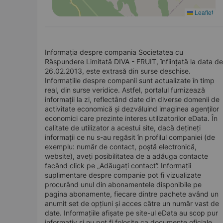
Leaflet
Informația despre compania Societatea cu
Răspundere Limitată DIVA - FRUIT, înființată la data de
26.02.2013, este extrasă din surse deschise.
Informațiile despre companii sunt actualizate în timp
real, din surse veridice. Astfel, portalul furnizează
informații la zi, reflectând date din diverse domenii de
activitate economică și dezvăluind imaginea agenților
economici care prezinte interes utilizatorilor eData. În
calitate de utilizator a acestui site, dacă dețineți
informații ce nu s-au regăsit în profilul companiei (de
exemplu: număr de contact, poștă electronică,
website), aveți posibilitatea de a adăuga contacte
facând click pe „Adăugați contact”. Informații
suplimentare despre companie pot fi vizualizate
procurând unul din abonamentele disponibile pe
pagina abonamente, fiecare dintre pachete având un
anumit set de opțiuni și acces către un număr vast de
date. Informațiile afișate pe site-ul eData au scop pur
informativ și nu pot fi folosite ca documente oficiale.