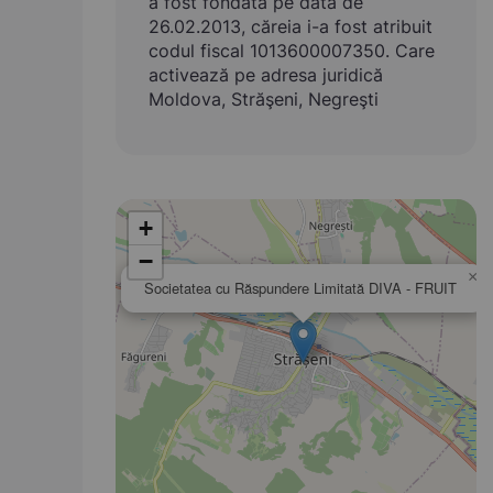
a fost fondată pe data de
26.02.2013, căreia i-a fost atribuit
codul fiscal 1013600007350. Care
activează pe adresa juridică
Moldova, Străşeni, Negreşti
+
−
×
Societatea cu Răspundere Limitată DIVA - FRUIT