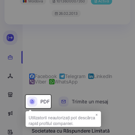
Moldova
1013600007350
Activă
26.02.2013
Facebook
Telegram
LinkedIn
Viber
WhatsApp
0
PDF
Trimite un mesaj
×
0
Denumirea completă
Societatea cu Răspundere Limitată
10