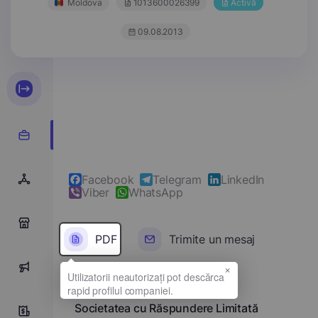
Moldova
1013600026399
Activă
09.08.2013
Facebook
Telegram
LinkedIn
Viber
WhatsApp
0
PDF
Trimite un mesaj
×
0
Denumirea completă
Societatea cu Răspundere Limitată
9