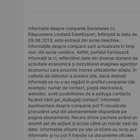
Informația despre compania Societatea cu
Răspundere Limitată EstetExpert, înființată la data de
09.08.2013, este extrasă din surse deschise.
Informațiile despre companii sunt actualizate în timp
real, din surse veridice. Astfel, portalul furnizează
informații la zi, reflectând date din diverse domenii de
activitate economică și dezvăluind imaginea agenților
economici care prezinte interes utilizatorilor eData. În
calitate de utilizator a acestui site, dacă dețineți
informații ce nu s-au regăsit în profilul companiei (de
exemplu: număr de contact, poștă electronică,
website), aveți posibilitatea de a adăuga contacte
facând click pe „Adăugați contact”. Informații
suplimentare despre companie pot fi vizualizate
procurând unul din abonamentele disponibile pe
pagina abonamente, fiecare dintre pachete având un
anumit set de opțiuni și acces către un număr vast de
date. Informațiile afișate pe site-ul eData au scop pur
informativ și nu pot fi folosite ca documente oficiale.