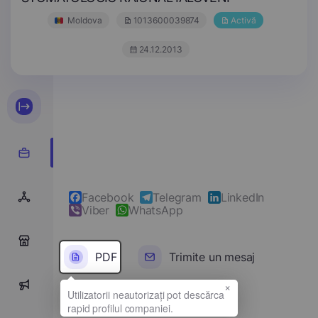
Moldova
1013600039874
Activă
24.12.2013
Facebook
Telegram
LinkedIn
Viber
WhatsApp
0
PDF
Trimite un mesaj
×
0
Denumirea completă