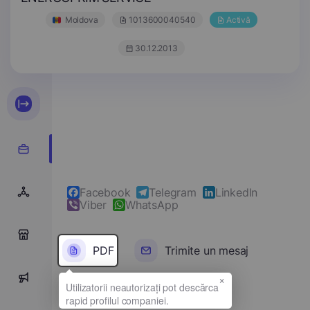
Moldova
1013600040540
Activă
30.12.2013
Facebook
Telegram
LinkedIn
Viber
WhatsApp
0
PDF
Trimite un mesaj
×
2
Denumirea completă