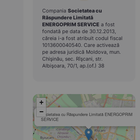
Compania
Societatea cu
Răspundere Limitată
ENERGOPRIM SERVICE
a fost
fondată pe data de 30.12.2013,
căreia i-a fost atribuit codul fiscal
1013600040540. Care activează
pe adresa juridică Moldova, mun.
Chişinău, sec. Rîşcani, str.
Albişoara, 70/1, ap.(of.) 38
+
−
Societatea cu Răspundere Limitată ENERGOPRIM
SERVICE