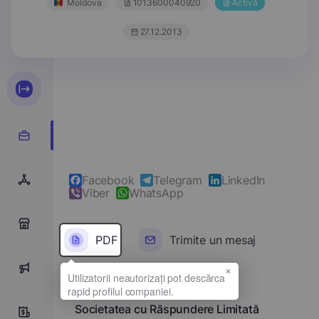
Moldova
1013600040920
Activă
27.12.2013
Facebook
Telegram
LinkedIn
Viber
WhatsApp
0
PDF
Trimite un mesaj
×
0
Denumirea completă
Societatea cu Răspundere Limitată
5