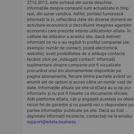
27.12.2013, este extrasă din surse deschise.
Informațiile despre companii sunt actualizate în timp
real, din surse veridice. Astfel, portalul furnizează
informații la zi, reflectând date din diverse domenii de
activitate economică și dezvăluind imaginea agenților
economici care prezinte interes utilizatorilor eData. În
calitate de utilizator a acestui site, dacă dețineți
informații ce nu s-au regăsit în profilul companiei (de
exemplu: număr de contact, poștă electronică,
website), aveți posibilitatea de a adăuga contacte
facând click pe „Adăugați contact”. Informații
suplimentare despre companie pot fi vizualizate
procurând unul din abonamentele disponibile pe
pagina abonamente, fiecare dintre pachete având un
anumit set de opțiuni și acces către un număr vast de
date. Informațiile afișate pe site-ul eData au scop pur
informativ și nu pot fi folosite ca documente oficiale.
Atât platforma eData, cât și angajații acesteia nu oferă
niciun fel de garanție și nu poartă nici o răspundere pe
partea informaților publicate pe site. Dacă au fost
depistate informații incorecte, contactați-ne la emailul
support@edata.business
.