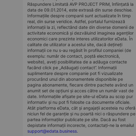
Răspundere Limitată AVP PROJECT PRIM, înființată la
data de 09.01.2014, este extrasă din surse deschise.
Informațiile despre companii sunt actualizate în timp
real, din surse veridice. Astfel, portalul furnizează
informații la zi, reflectând date din diverse domenii de
activitate economică și dezvăluind imaginea agenților
economici care prezinte interes utilizatorilor eData. În
calitate de utilizator a acestui site, dacă dețineți
informații ce nu s-au regăsit în profilul companiei (de
exemplu: număr de contact, poștă electronică,
website), aveți posibilitatea de a adăuga contacte
facând click pe „Adăugați contact”. Informații
suplimentare despre companie pot fi vizualizate
procurând unul din abonamentele disponibile pe
pagina abonamente, fiecare dintre pachete având un
anumit set de opțiuni și acces către un număr vast de
date. Informațiile afișate pe site-ul eData au scop pur
informativ și nu pot fi folosite ca documente oficiale.
Atât platforma eData, cât și angajații acesteia nu oferă
niciun fel de garanție și nu poartă nici o răspundere pe
partea informaților publicate pe site. Dacă au fost
depistate informații incorecte, contactați-ne la emailul
support@edata.business
.