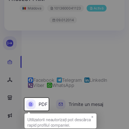
Moldova
1013600041123
Activă
09.01.2014
Facebook
Telegram
LinkedIn
Viber
WhatsApp
0
PDF
Trimite un mesaj
×
0
Denumirea completă