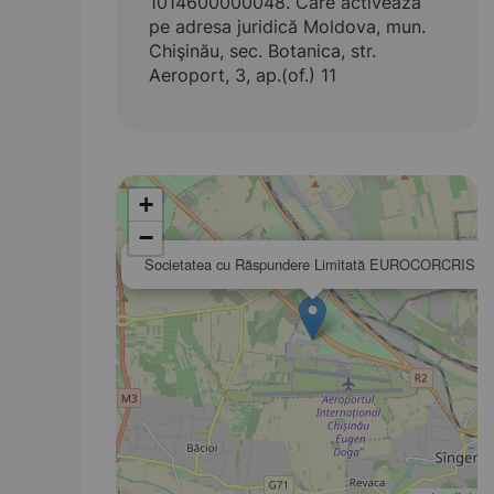
1014600000048. Care activează
pe adresa juridică Moldova, mun.
Chişinău, sec. Botanica, str.
Aeroport, 3, ap.(of.) 11
+
−
Societatea cu Răspundere Limitată EUROCORCRIS