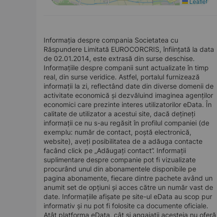
Leaflet
Informația despre compania Societatea cu
Răspundere Limitată EUROCORCRIS, înființată la data
de 02.01.2014, este extrasă din surse deschise.
Informațiile despre companii sunt actualizate în timp
real, din surse veridice. Astfel, portalul furnizează
informații la zi, reflectând date din diverse domenii de
activitate economică și dezvăluind imaginea agenților
economici care prezinte interes utilizatorilor eData. În
calitate de utilizator a acestui site, dacă dețineți
informații ce nu s-au regăsit în profilul companiei (de
exemplu: număr de contact, poștă electronică,
website), aveți posibilitatea de a adăuga contacte
facând click pe „Adăugați contact”. Informații
suplimentare despre companie pot fi vizualizate
procurând unul din abonamentele disponibile pe
pagina abonamente, fiecare dintre pachete având un
anumit set de opțiuni și acces către un număr vast de
date. Informațiile afișate pe site-ul eData au scop pur
informativ și nu pot fi folosite ca documente oficiale.
Atât platforma eData, cât și angajații acesteia nu oferă