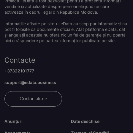
Proiectul eData a fost dezvoltat pentru a prezenta informații
veridice și actualizate despre persoanele juridice care
activează în cadrul legal din Republica Moldova.
Informațiile afișate pe site-ul eData au scop pur informativ și nu
pot fi folosite ca documente oficiale. Atât platforma eData, cât
și angajații acesteia nu oferă niciun fel de garanție și nu poartă
nici o răspundere pe partea informaților publicate pe site.
Contacte
+37322101777
support@edata.business
Contactați-ne
Anunțuri
Date deschise
Abonamente
Termeni și Condiții