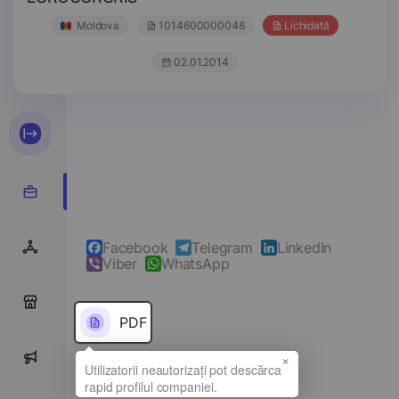
Moldova
1014600000048
Lichidată
02.01.2014
Facebook
Telegram
LinkedIn
Viber
WhatsApp
0
PDF
×
0
Denumirea completă