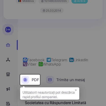
Moldova
1014603000555
Activă
25.03.2014
Facebook
Telegram
LinkedIn
Viber
WhatsApp
0
PDF
Trimite un mesaj
×
0
Denumirea completă
Societatea cu Răspundere Limitată
5