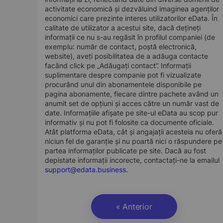
activitate economică și dezvăluind imaginea agenților
economici care prezinte interes utilizatorilor eData. În
calitate de utilizator a acestui site, dacă dețineți
informații ce nu s-au regăsit în profilul companiei (de
exemplu: număr de contact, poștă electronică,
website), aveți posibilitatea de a adăuga contacte
facând click pe „Adăugați contact”. Informații
suplimentare despre companie pot fi vizualizate
procurând unul din abonamentele disponibile pe
pagina abonamente, fiecare dintre pachete având un
anumit set de opțiuni și acces către un număr vast de
date. Informațiile afișate pe site-ul eData au scop pur
informativ și nu pot fi folosite ca documente oficiale.
Atât platforma eData, cât și angajații acesteia nu oferă
niciun fel de garanție și nu poartă nici o răspundere pe
partea informaților publicate pe site. Dacă au fost
depistate informații incorecte, contactați-ne la emailul
support@edata.business
.
« Anterior