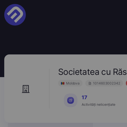
Societatea cu R
Moldova
1014603002342
17
Activități nelicențiate