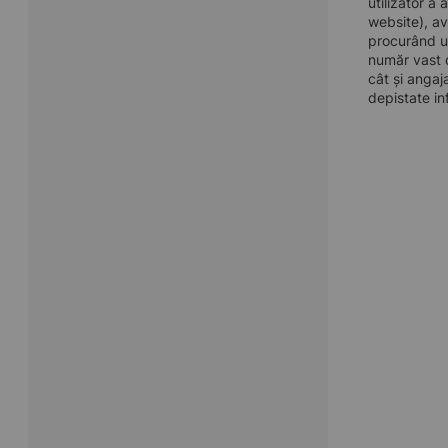
utilizator a
website), av
procurând u
număr vast d
cât și angaj
depistate in