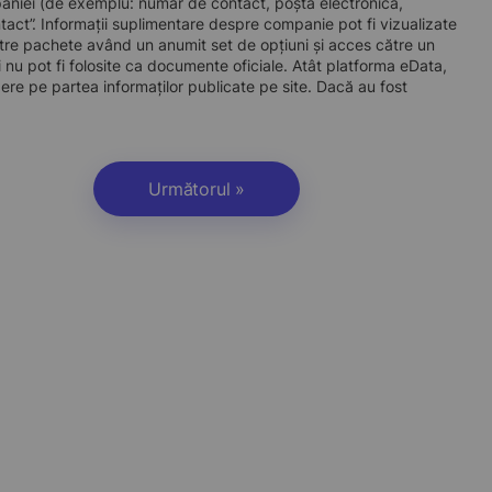
companiei (de exemplu: număr de contact, poștă electronică,
act”. Informații suplimentare despre companie pot fi vizualizate
re pachete având un anumit set de opțiuni și acces către un
 nu pot fi folosite ca documente oficiale. Atât platforma eData,
dere pe partea informaților publicate pe site. Dacă au fost
Următorul »