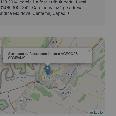
1.10.2014, căreia i-a fost atribuit codul fiscal
014603002342. Care activează pe adresa
uridică Moldova, Cantemir, Capaclia
×
Societatea cu Răspundere Limitată AGROGAB
COMPANY
Leaflet