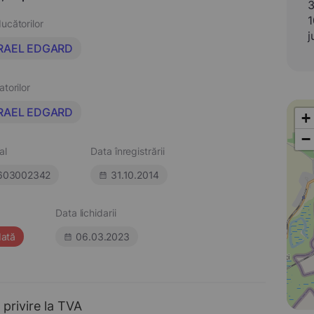
3
1
ucătorilor
j
RAEL EDGARD
atorilor
RAEL EDGARD
+
−
al
Data înregistrării
603002342
31.10.2014
Data lichidarii
dată
06.03.2023
 privire la TVA