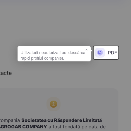
×
PDF
tacte
Compania
Societatea cu Răspundere Limitată
AGROGAB COMPANY
a fost fondată pe data de