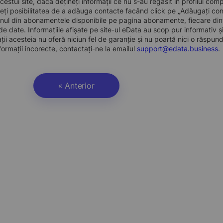
 acestui site, dacă dețineți informații ce nu s-au regăsit în profilul 
eți posibilitatea de a adăuga contacte facând click pe „Adăugați cont
nul din abonamentele disponibile pe pagina abonamente, fiecare dint
e date. Informațiile afișate pe site-ul eData au scop pur informativ și
ații acesteia nu oferă niciun fel de garanție și nu poartă nici o răspun
formații incorecte, contactați-ne la emailul
support@edata.business
.
« Anterior