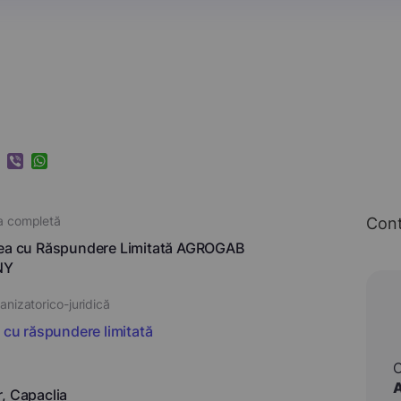
k
ram
nkedIn
Viber
WhatsApp
a completă
Con
tea cu Răspundere Limitată AGROGAB
NY
nizatorico-juridică
i cu răspundere limitată
, Capaclia