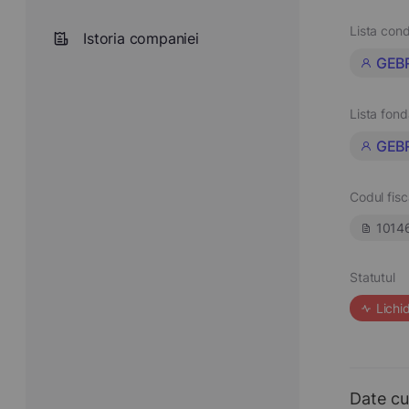
Lista cond
Istoria companiei
GEB
Lista fond
GEB
Codul fisc
1014
Statutul
Lichi
Date cu