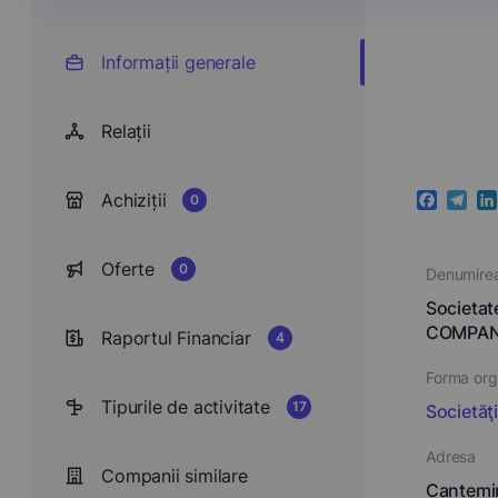
Informații generale
Relații
Achiziții
0
Faceboo
Teleg
Li
Oferte
0
Denumire
Societa
COMPA
Raportul Financiar
4
Forma orga
Tipurile de activitate
17
Societăţ
Adresa
Companii similare
Cantemir