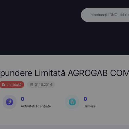
ăspundere Limitată AGROGAB C
Lichidată
31.10.2014
0
0
Activități licențiate
Urmăriri