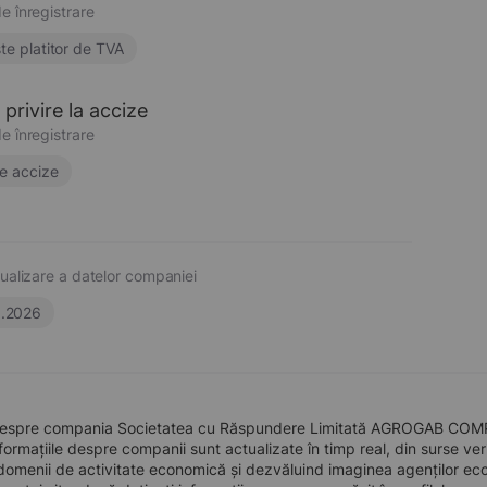
e înregistrare
te platitor de TVA
privire la accize
e înregistrare
e accize
ualizare a datelor companiei
6.2026
despre compania Societatea cu Răspundere Limitată AGROGAB COMPANY
formațiile despre companii sunt actualizate în timp real, din surse verid
domenii de activitate economică și dezvăluind imaginea agenților econo