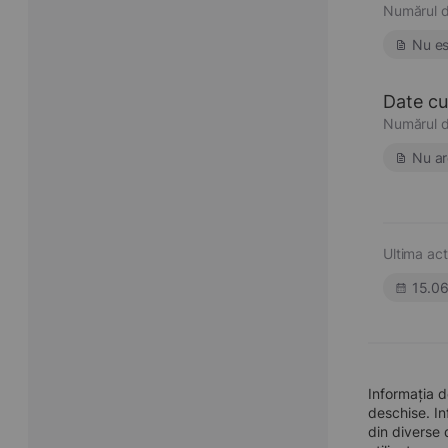
Numărul d
Nu es
Date cu 
Numărul d
Nu ar
Ultima act
15.0
Informația 
deschise. In
din diverse 