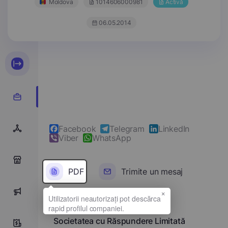
Moldova
1014606000981
Activă
06.05.2014
Facebook
Telegram
LinkedIn
Viber
WhatsApp
0
PDF
Trimite un mesaj
×
0
Denumirea completă
Societatea cu Răspundere Limitată
8