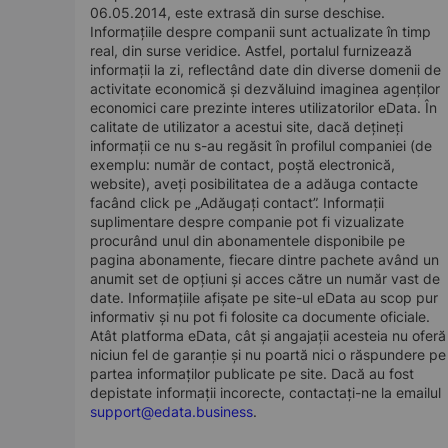
06.05.2014, este extrasă din surse deschise.
Informațiile despre companii sunt actualizate în timp
real, din surse veridice. Astfel, portalul furnizează
informații la zi, reflectând date din diverse domenii de
activitate economică și dezvăluind imaginea agenților
economici care prezinte interes utilizatorilor eData. În
calitate de utilizator a acestui site, dacă dețineți
informații ce nu s-au regăsit în profilul companiei (de
exemplu: număr de contact, poștă electronică,
website), aveți posibilitatea de a adăuga contacte
facând click pe „Adăugați contact”. Informații
suplimentare despre companie pot fi vizualizate
procurând unul din abonamentele disponibile pe
pagina abonamente, fiecare dintre pachete având un
anumit set de opțiuni și acces către un număr vast de
date. Informațiile afișate pe site-ul eData au scop pur
informativ și nu pot fi folosite ca documente oficiale.
Atât platforma eData, cât și angajații acesteia nu oferă
niciun fel de garanție și nu poartă nici o răspundere pe
partea informaților publicate pe site. Dacă au fost
depistate informații incorecte, contactați-ne la emailul
support@edata.business
.