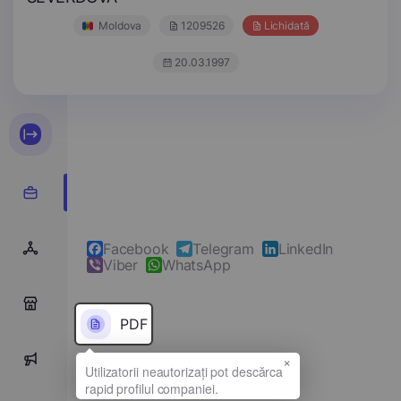
Moldova
1209526
Lichidată
20.03.1997
Facebook
Telegram
LinkedIn
Viber
WhatsApp
0
PDF
×
0
Denumirea completă