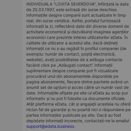
INDIVIDUALA "LOVITA SEVERDOVA", înființată la data
de 20.03.1997, este extrasă din surse deschise.
Informațiile despre companii sunt actualizate în timp
real, din surse veridice. Astfel, portalul furnizează
informații la zi, reflectând date din diverse domenii de
activitate economică și dezvăluind imaginea agenților
economici care prezinte interes utilizatorilor eData. În
calitate de utilizator a acestui site, dacă dețineți
informații ce nu s-au regăsit în profilul companiei (de
exemplu: număr de contact, poștă electronică,
website), aveți posibilitatea de a adăuga contacte
facând click pe „Adăugați contact”. Informații
suplimentare despre companie pot fi vizualizate
procurând unul din abonamentele disponibile pe
pagina abonamente, fiecare dintre pachete având un
anumit set de opțiuni și acces către un număr vast de
date. Informațiile afișate pe site-ul eData au scop pur
informativ și nu pot fi folosite ca documente oficiale.
Atât platforma eData, cât și angajații acesteia nu oferă
niciun fel de garanție și nu poartă nici o răspundere pe
partea informaților publicate pe site. Dacă au fost
depistate informații incorecte, contactați-ne la emailul
support@edata.business
.