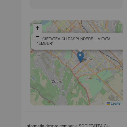
+
−
SOCIETATEA CU RASPUNDERE LIMITATA
"EMBER"
Leaflet
Informația despre compania SOCIETATEA CU