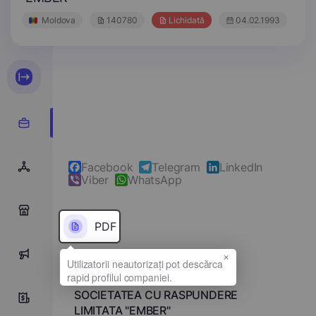
Moldova
140780
Lichidată
04.02.1993
Facebook
Telegram
LinkedIn
Viber
WhatsApp
0
PDF
×
0
Denumirea completă
SOCIETATEA CU RASPUNDERE
0
LIMITATA "EMBER"