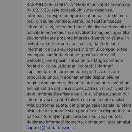
RASPUNDERE LIMITATA "EMBER", înființată la data de
04.02.1993, este extrasă din surse deschise.
Informațiile despre companii sunt actualizate în timp
real, din surse veridice. Astfel, portalul furnizează
informații la zi, reflectând date din diverse domenii de
activitate economică și dezvăluind imaginea agenților
economici care prezinte interes utilizatorilor eData. În
calitate de utilizator a acestui site, dacă dețineți
informații ce nu s-au regăsit în profilul companiei (de
exemplu: număr de contact, poștă electronică,
website), aveți posibilitatea de a adăuga contacte
facând click pe „Adăugați contact”. Informații
suplimentare despre companie pot fi vizualizate
procurând unul din abonamentele disponibile pe
pagina abonamente, fiecare dintre pachete având un
anumit set de opțiuni și acces către un număr vast de
date. Informațiile afișate pe site-ul eData au scop pur
informativ și nu pot fi folosite ca documente oficiale.
Atât platforma eData, cât și angajații acesteia nu oferă
niciun fel de garanție și nu poartă nici o răspundere pe
partea informaților publicate pe site. Dacă au fost
depistate informații incorecte, contactați-ne la emailul
support@edata.business
.