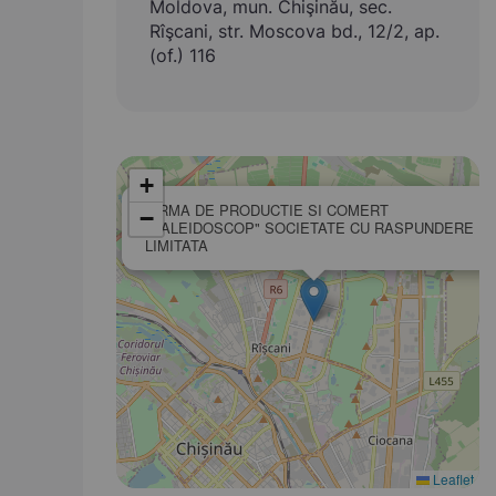
Moldova, mun. Chişinău, sec.
Rîşcani, str. Moscova bd., 12/2, ap.
(of.) 116
+
FIRMA DE PRODUCTIE SI COMERT
−
"CALEIDOSCOP" SOCIETATE CU RASPUNDERE
LIMITATA
Leaflet