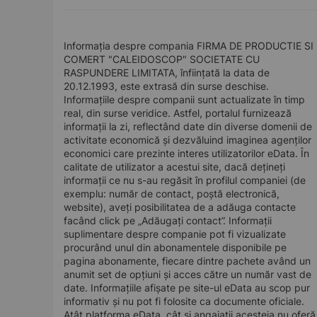
Informația despre compania FIRMA DE PRODUCTIE SI
COMERT "CALEIDOSCOP" SOCIETATE CU
RASPUNDERE LIMITATA, înființată la data de
20.12.1993, este extrasă din surse deschise.
Informațiile despre companii sunt actualizate în timp
real, din surse veridice. Astfel, portalul furnizează
informații la zi, reflectând date din diverse domenii de
activitate economică și dezvăluind imaginea agenților
economici care prezinte interes utilizatorilor eData. În
calitate de utilizator a acestui site, dacă dețineți
informații ce nu s-au regăsit în profilul companiei (de
exemplu: număr de contact, poștă electronică,
website), aveți posibilitatea de a adăuga contacte
facând click pe „Adăugați contact”. Informații
suplimentare despre companie pot fi vizualizate
procurând unul din abonamentele disponibile pe
pagina abonamente, fiecare dintre pachete având un
anumit set de opțiuni și acces către un număr vast de
date. Informațiile afișate pe site-ul eData au scop pur
informativ și nu pot fi folosite ca documente oficiale.
Atât platforma eData, cât și angajații acesteia nu oferă