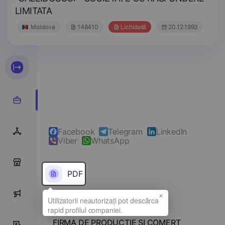
LIMITATA
Moldova
148410
Lichidată
20.12.1993
Facebook
Telegram
LinkedIn
Viber
WhatsApp
0
PDF
×
0
Denumirea completă
FIRMA DE PRODUCTIE SI COMERT
0