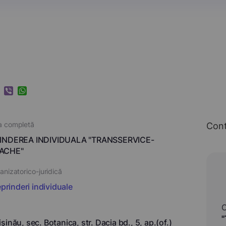
k
ram
nkedIn
Viber
WhatsApp
a completă
Con
INDEREA INDIVIDUALA "TRANSSERVICE-
ACHE"
nizatorico-juridică
eprinderi individuale
inău, sec. Botanica, str. Dacia bd., 5, ap.(of.)