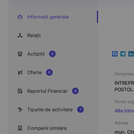
Informații generale
Relații
Achiziții
0
Faceboo
Teleg
Li
Oferte
0
Denumire
INTREPR
POSTOL
Raportul Financiar
0
Forma orga
Tipurile de activitate
1
Alte într
Adresa
Companii similare
mun. Chiş