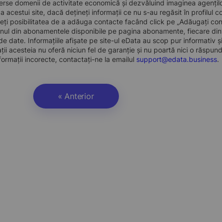
erse domenii de activitate economică și dezvăluind imaginea agenților 
r a acestui site, dacă dețineți informații ce nu s-au regăsit în profil
eți posibilitatea de a adăuga contacte facând click pe „Adăugați cont
nul din abonamentele disponibile pe pagina abonamente, fiecare dint
e date. Informațiile afișate pe site-ul eData au scop pur informativ și
ații acesteia nu oferă niciun fel de garanție și nu poartă nici o răspun
formații incorecte, contactați-ne la emailul
support@edata.business
.
« Anterior