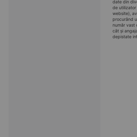
date din div
de utilizato
website), av
procurând u
număr vast d
cât și angaj
depistate in