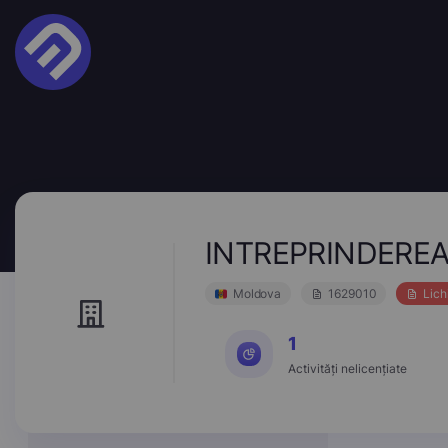
INTREPRINDEREA
Moldova
1629010
Lich
1
Activități nelicențiate