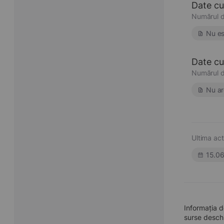
Date cu
Numărul d
Nu es
Date cu 
Numărul d
Nu ar
Ultima act
15.0
Informația 
surse deschi