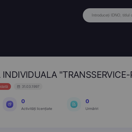
 INDIVIDUALA "TRANSSERVICE
idată
31.03.1997
0
0
Activități licențiate
Urmăriri