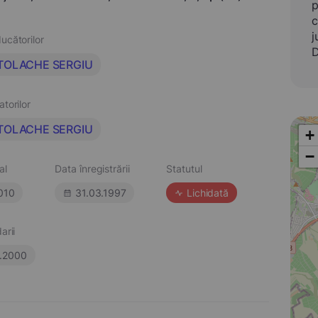
p
c
j
ucătorilor
D
TOLACHE SERGIU
atorilor
TOLACHE SERGIU
+
−
al
Data înregistrării
Statutul
010
31.03.1997
Lichidată
arii
2.2000