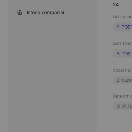
24
Istoria companiei
Lista cond
POS
Lista fond
POS
Codul fisc
1629
Data lichid
05.1