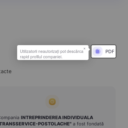
×
PDF
tacte
Compania
INTREPRINDEREA INDIVIDUALA
"TRANSSERVICE-POSTOLACHE"
a fost fondată