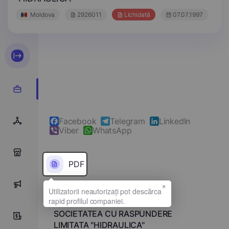
Moldova
2926011
Lichidată
07.07.1997
Facebook
Telegram
LinkedIn
Viber
WhatsApp
0
PDF
×
0
Denumirea completă
SOCIETATEA CU RASPUNDERE
0
LIMITATA "HIDRAULICA"