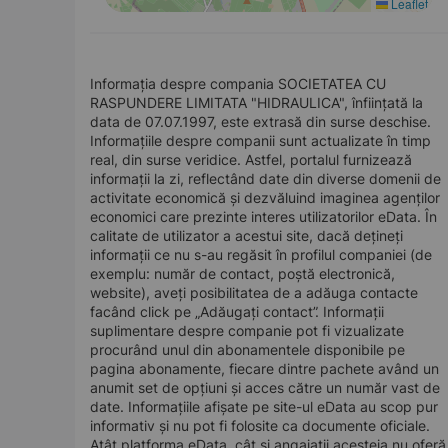
Leaflet
Informația despre compania SOCIETATEA CU
RASPUNDERE LIMITATA "HIDRAULICA", înființată la
data de 07.07.1997, este extrasă din surse deschise.
Informațiile despre companii sunt actualizate în timp
real, din surse veridice. Astfel, portalul furnizează
informații la zi, reflectând date din diverse domenii de
activitate economică și dezvăluind imaginea agenților
economici care prezinte interes utilizatorilor eData. În
calitate de utilizator a acestui site, dacă dețineți
informații ce nu s-au regăsit în profilul companiei (de
exemplu: număr de contact, poștă electronică,
website), aveți posibilitatea de a adăuga contacte
facând click pe „Adăugați contact”. Informații
suplimentare despre companie pot fi vizualizate
procurând unul din abonamentele disponibile pe
pagina abonamente, fiecare dintre pachete având un
anumit set de opțiuni și acces către un număr vast de
date. Informațiile afișate pe site-ul eData au scop pur
informativ și nu pot fi folosite ca documente oficiale.
Atât platforma eData, cât și angajații acesteia nu oferă