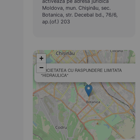
activează pe adresa juridică
Moldova, mun. Chişinău, sec.
Botanica, str. Decebal bd., 76/6,
ap.(of.) 203
+
−
SOCIETATEA CU RASPUNDERE LIMITATA
"HIDRAULICA"