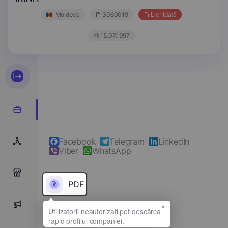
Moldova
3060019
Lichidată
15.07.1997
Facebook
Telegram
LinkedIn
Viber
WhatsApp
0
PDF
×
0
Denumirea completă