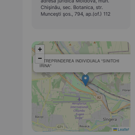
adresa juridică Moldova, mun.
Chişinău, sec. Botanica, str.
Munceşti şos., 794, ap.(of.) 112
+
−
INTREPRINDEREA INDIVIDUALA "SINITCHI
IRINA"
Leaflet