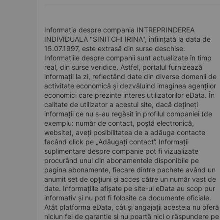
Informația despre compania INTREPRINDEREA
INDIVIDUALA "SINITCHI IRINA", înființată la data de
15.07.1997, este extrasă din surse deschise.
Informațiile despre companii sunt actualizate în timp
real, din surse veridice. Astfel, portalul furnizează
informații la zi, reflectând date din diverse domenii de
activitate economică și dezvăluind imaginea agenților
economici care prezinte interes utilizatorilor eData. În
calitate de utilizator a acestui site, dacă dețineți
informații ce nu s-au regăsit în profilul companiei (de
exemplu: număr de contact, poștă electronică,
website), aveți posibilitatea de a adăuga contacte
facând click pe „Adăugați contact”. Informații
suplimentare despre companie pot fi vizualizate
procurând unul din abonamentele disponibile pe
pagina abonamente, fiecare dintre pachete având un
anumit set de opțiuni și acces către un număr vast de
date. Informațiile afișate pe site-ul eData au scop pur
informativ și nu pot fi folosite ca documente oficiale.
Atât platforma eData, cât și angajații acesteia nu oferă
niciun fel de garanție și nu poartă nici o răspundere pe