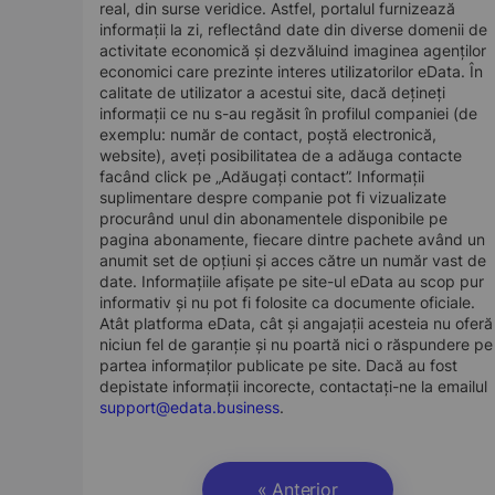
real, din surse veridice. Astfel, portalul furnizează
informații la zi, reflectând date din diverse domenii de
activitate economică și dezvăluind imaginea agenților
economici care prezinte interes utilizatorilor eData. În
calitate de utilizator a acestui site, dacă dețineți
informații ce nu s-au regăsit în profilul companiei (de
exemplu: număr de contact, poștă electronică,
website), aveți posibilitatea de a adăuga contacte
facând click pe „Adăugați contact”. Informații
suplimentare despre companie pot fi vizualizate
procurând unul din abonamentele disponibile pe
pagina abonamente, fiecare dintre pachete având un
anumit set de opțiuni și acces către un număr vast de
date. Informațiile afișate pe site-ul eData au scop pur
informativ și nu pot fi folosite ca documente oficiale.
Atât platforma eData, cât și angajații acesteia nu oferă
niciun fel de garanție și nu poartă nici o răspundere pe
partea informaților publicate pe site. Dacă au fost
depistate informații incorecte, contactați-ne la emailul
support@edata.business
.
« Anterior