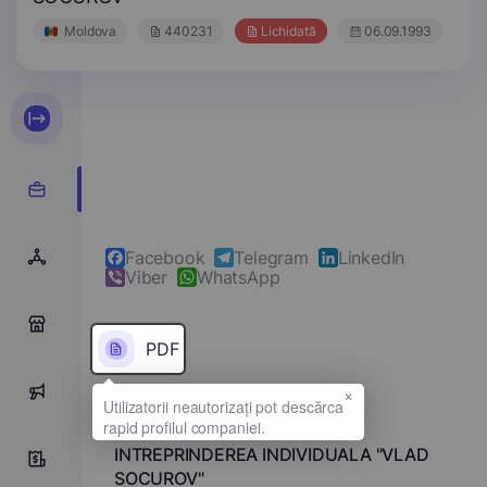
Moldova
440231
Lichidată
06.09.1993
Facebook
Telegram
LinkedIn
Viber
WhatsApp
0
PDF
×
0
Denumirea completă
INTREPRINDEREA INDIVIDUALA "VLAD
0
SOCUROV"